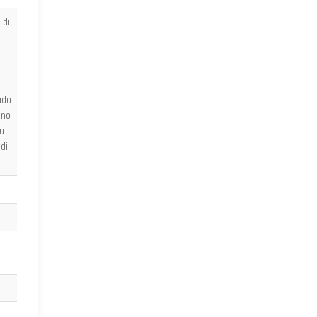
 di
ido
nno
fu
di