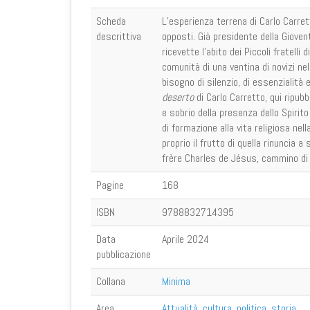
Scheda
L’esperienza terrena di Carlo Carre
descrittiva
opposti. Già presidente della Gioven
ricevette l’abito dei Piccoli fratelli
comunità di una ventina di novizi nell
bisogno di silenzio, di essenzialità 
deserto
di Carlo Carretto, qui ripubbl
e sobrio della presenza dello Spirit
di formazione alla vita religiosa nel
proprio il frutto di quella rinuncia 
frère Charles de Jésus, cammino di 
Pagine
168
ISBN
9788832714395
Data
Aprile 2024
pubblicazione
Collana
Minima
Area
Attualità, cultura, politica, storia