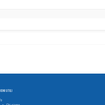
IONI
UTILI
fo
Chi siamo