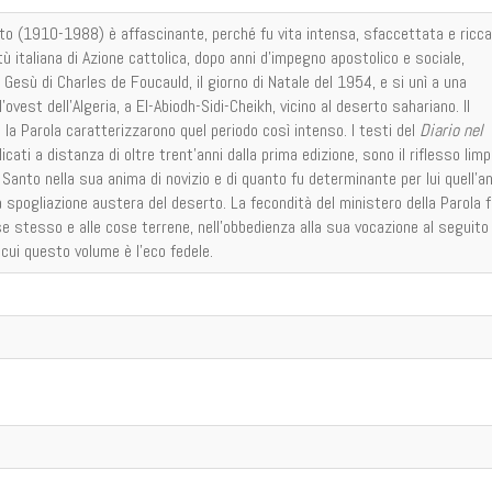
tto (1910-1988) è affascinante, perché fu vita intensa, sfaccettata e ricca
tù italiana di Azione cattolica, dopo anni d’impegno apostolico e sociale,
 di Gesù di Charles de Foucauld, il giorno di Natale del 1954, e si unì a una
’ovest dell’Algeria, a El-Abiodh-Sidi-Cheikh, vicino al deserto sahariano. Il
e la Parola caratterizzarono quel periodo così intenso. I testi del
Diario nel
icati a distanza di oltre trent’anni dalla prima edizione, sono il riflesso limp
o Santo nella sua anima di novizio e di quanto fu determinante per lui quell’a
la spogliazione austera del deserto. La fecondità del ministero della Parola 
a se stesso e alle cose terrene, nell’obbedienza alla sua vocazione al seguito 
cui questo volume è l’eco fedele.