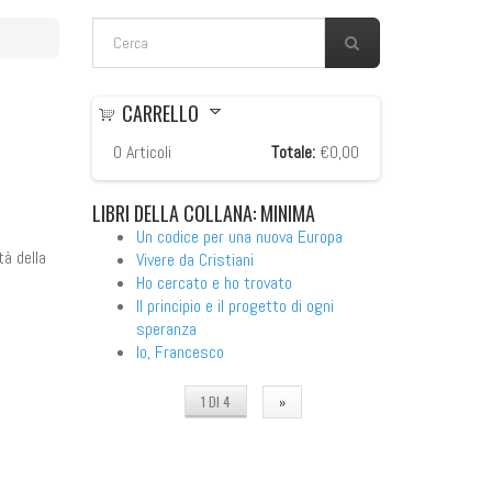
FORM DI RICERCA
Cerca
CARRELLO
0
Articoli
Totale:
€0,00
LIBRI
DELLA COLLANA: MINIMA
Un codice per una nuova Europa
tà della
Vivere da Cristiani
Ho cercato e ho trovato
Il principio e il progetto di ogni
speranza
Io, Francesco
1 DI 4
»