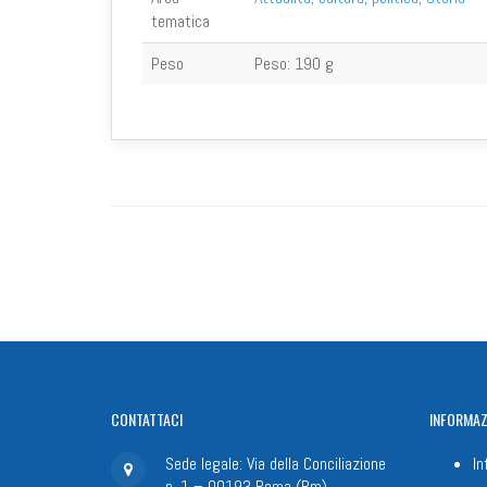
tematica
Peso
Peso:
190 g
CONTATTACI
INFORMAZ
Sede legale: Via della Conciliazione
In
n. 1 – 00193 Roma (Rm)