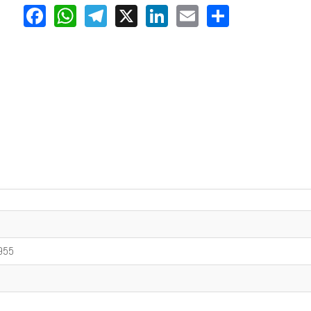
Facebook
WhatsApp
Telegram
X
LinkedIn
Email
Share
1955