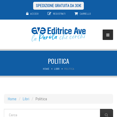
SPEDIZIONE GRATUITA DA 30€
ACCEDI
REGISTRATI
CARRELLO
POLITICA
HOME
LIBRI
POLITICA
Home
Libri
Politica
FORM DI RICERCA
Cerca