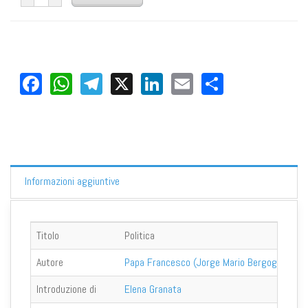
Facebook
WhatsApp
Telegram
X
LinkedIn
Email
Share
Informazioni aggiuntive
Titolo
Politica
Autore
Papa Francesco (Jorge Mario Bergoglio)
Introduzione di
Elena Granata