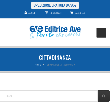
SPEDIZIONE GRATUITA DA 30€
ACCEDI
REGISTRATI
CARRELLO
CITTADINANZA
HOME
TERMINE DELLA TASSONOMIA
FORM DI RICERCA
Cerca