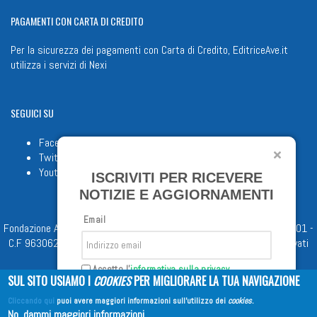
PAGAMENTI
CON CARTA DI CREDITO
Per la sicurezza dei pagamenti con Carta di Credito, EditriceAve.it
utilizza i servizi di
Nexi
SEGUICI
SU
Facebook
Twitter
Youtube
ISCRIVITI PER RICEVERE
NOTIZIE E AGGIORNAMENTI
Email
Fondazione Apostolicam Actuositatem ETS © 2023 - P.I. 05398481001 -
C.F 96306220581 - REA 888781 del 23/02/98 - Tutti i diritti riservati
Accetto l'
informativa sulla privacy
SUL SITO USIAMO I
COOKIES
PER MIGLIORARE LA TUA NAVIGAZIONE
Cliccando qui
puoi avere maggiori informazioni sull'utilizzo dei
cookies
.
Iscriviti
No, dammi maggiori informazioni