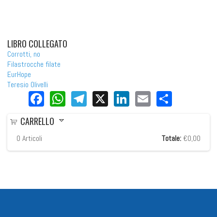
LIBRO COLLEGATO
Corrotti, no
Filastrocche filate
EurHope
Teresio Olivelli
Facebook
WhatsApp
Telegram
X
LinkedIn
Email
Share
CARRELLO
0
Articoli
Totale:
€0,00