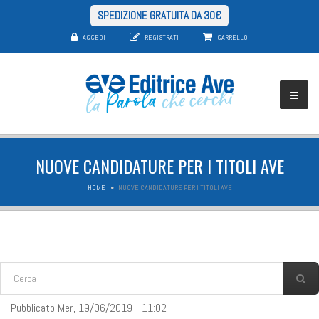
SPEDIZIONE GRATUITA DA 30€
ACCEDI
REGISTRATI
CARRELLO
NUOVE CANDIDATURE PER I TITOLI AVE
HOME
NUOVE CANDIDATURE PER I TITOLI AVE
FORM DI RICERCA
Cerca
Pubblicato Mer, 19/06/2019 - 11:02