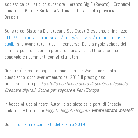
scolastica dell’istituto superiore “Lorenzo Gigli” (Rovato) - Orzinuovi -
Lonato del Garda - Buffalora Vetrina editoriale della provincia di
Brescia.
Sul sito del Sistema Bibliotecario Sud Ovest Bresciano, all’indirizzo
http://opac.provincia.brescia.it/library/sudovest/microeditoria-di-
quali...
si trovano tutti i titoli in concorso. Dalle singole schede dei
libri li si può richiedere in prestito e una volta letti si possono
condividere i commenti con gli altri utenti.
Quattro (indicati di seguito) sono i libri che Ave ha candidato
quest'anno, dopo aver ottenuto nel 2018 il prestigioso
riconoscimento per
Le stelle non hanno paura di sembrare lucciole
,
Crescere digitali
,
Storie per sognare
e
Per l'Europa
.
In bocca al lupo ai nostri Autori: e se siete dalle parti di Brescia
andate in Biblioteca e
leggete leggete leggete
,
votate votate votate!!!
Qui il
programma completo del Premio 2019