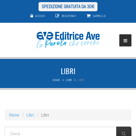
SPEDIZIONE GRATUITA DA 30€
ACCEDI
REGISTRATI
CARRELLO
LIBRI
HOME
LIBRI
LIBRI
Home
Libri
Libri
FORM DI RICERCA
Cerca