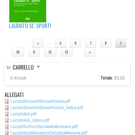
LAUDATO SI', SPORT!
PAGINE
…
«
5
6
7
8
9
…
10
11
12
13
»
CARRELLO
0
Articoli
Totale:
€0,00
ALLEGATI
LazzatiDossettiDossettismo.pdf
LazzatiDossettiDossettismo_Indice.pdf
LazzatiAcli.pdf
LazzatiAcli_Indice.pdf
LazzatiIstitutoSocialeAmbrosiano.pdf
LazzatiGuidaGioventuCattolicaMilanese.pdf