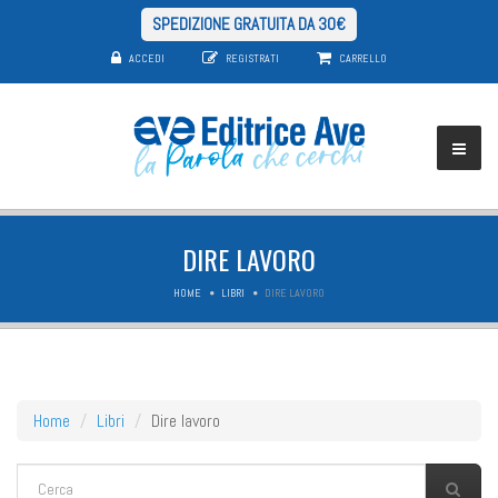
SPEDIZIONE GRATUITA DA 30€
ACCEDI
REGISTRATI
CARRELLO
DIRE LAVORO
HOME
LIBRI
DIRE LAVORO
Home
Libri
Dire lavoro
FORM DI RICERCA
Cerca