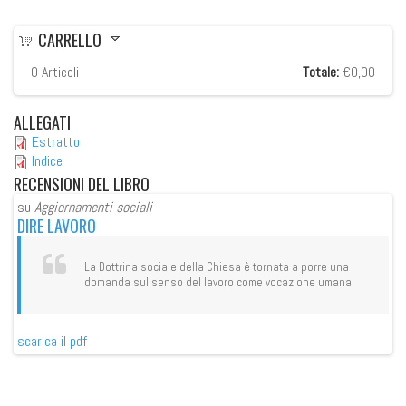
CARRELLO
0
Articoli
Totale:
€0,00
ALLEGATI
Estratto
Indice
RECENSIONI
DEL LIBRO
su
Aggiornamenti sociali
su
DIRE LAVORO
DI
La Dottrina sociale della Chiesa è tornata a porre una
domanda sul senso del lavoro come vocazione umana.
scarica il pdf
sca