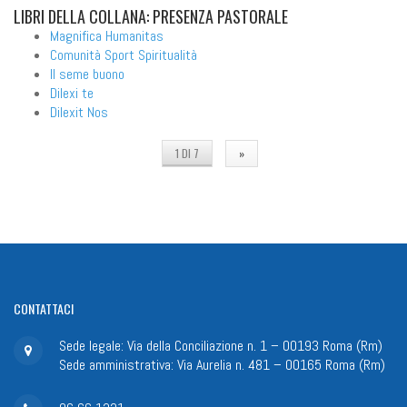
LIBRI
DELLA COLLANA: PRESENZA PASTORALE
Magnifica Humanitas
Comunità Sport Spiritualità
Il seme buono
Dilexi te
Dilexit Nos
1 DI 7
»
CONTATTACI
Sede legale: Via della Conciliazione n. 1 – 00193 Roma (Rm)
Sede amministrativa: Via Aurelia n. 481 – 00165 Roma (Rm)