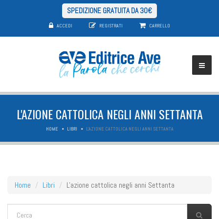
SPEDIZIONE GRATUITA DA 30€
ACCEDI
REGISTRATI
CARRELLO
L'AZIONE CATTOLICA NEGLI ANNI SETTANTA
HOME
LIBRI
L'AZIONE CATTOLICA NEGLI ANNI SETTANTA
Home
Libri
L'azione cattolica negli anni Settanta
FORM DI RICERCA
Cerca