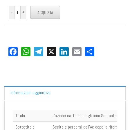
Facebook
WhatsApp
Telegram
X
LinkedIn
Email
Share
Informazioni aggiuntive
Titolo
L'azione cattolica negli anni Settanta
Sottotitolo
Scelte e percorsi dell'Ac dopo la riforma del