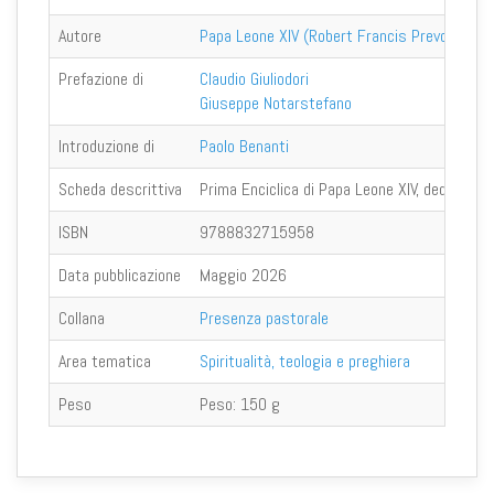
Autore
Papa Leone XIV (Robert Francis Prevost)
Prefazione di
Claudio Giuliodori
Giuseppe Notarstefano
Introduzione di
Paolo Benanti
Scheda descrittiva
Prima Enciclica di Papa Leone XIV, dedicata al
ISBN
9788832715958
Data pubblicazione
Maggio 2026
Collana
Presenza pastorale
Area tematica
Spiritualità, teologia e preghiera
Peso
Peso:
150 g