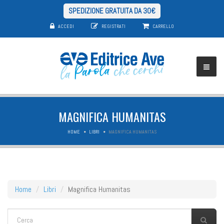
SPEDIZIONE GRATUITA DA 30€
ACCEDI
REGISTRATI
CARRELLO
MAGNIFICA HUMANITAS
HOME
LIBRI
MAGNIFICA HUMANITAS
Home
Libri
Magnifica Humanitas
FORM DI RICERCA
Cerca