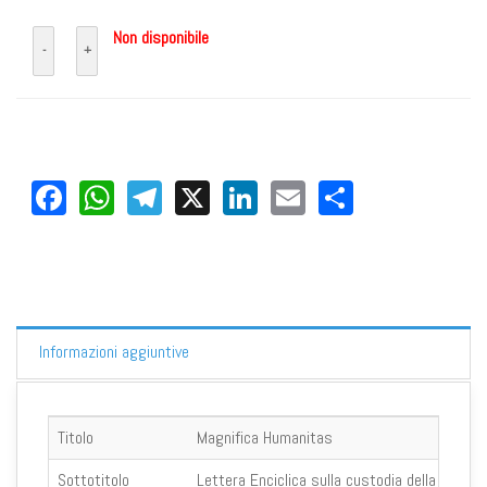
Non disponibile
Facebook
WhatsApp
Telegram
X
LinkedIn
Email
Share
Informazioni aggiuntive
Titolo
Magnifica Humanitas
Sottotitolo
Lettera Enciclica sulla custodia della persona