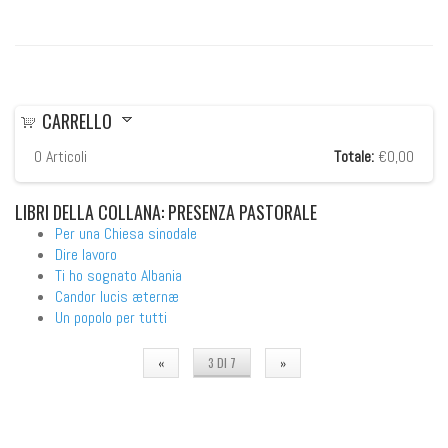
CARRELLO
0
Articoli
Totale:
€0,00
LIBRI
DELLA COLLANA: PRESENZA PASTORALE
Per una Chiesa sinodale
Dire lavoro
Ti ho sognato Albania
Candor lucis æternæ
Un popolo per tutti
«
3 DI 7
»