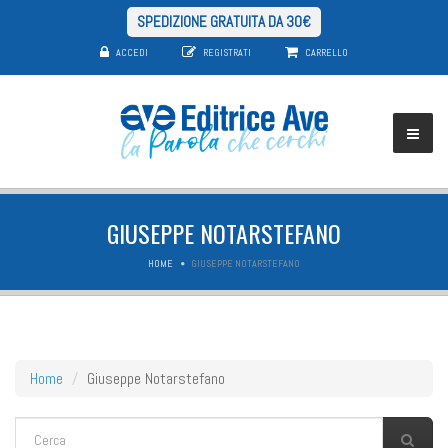
SPEDIZIONE GRATUITA DA 30€
ACCEDI
REGISTRATI
CARRELLO
GIUSEPPE NOTARSTEFANO
HOME
GIUSEPPE NOTARSTEFANO
Home
Giuseppe Notarstefano
FORM DI RICERCA
Cerca