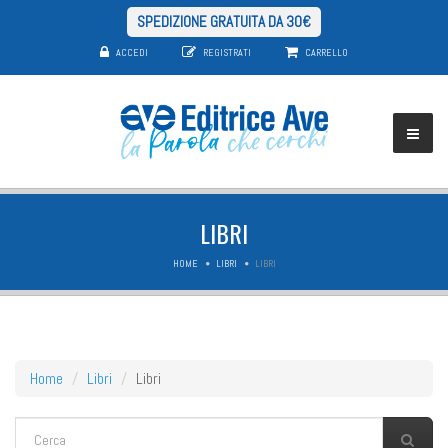
SPEDIZIONE GRATUITA DA 30€
ACCEDI
REGISTRATI
CARRELLO
LIBRI
HOME
LIBRI
LIBRI
Home
Libri
Libri
FORM DI RICERCA
Cerca