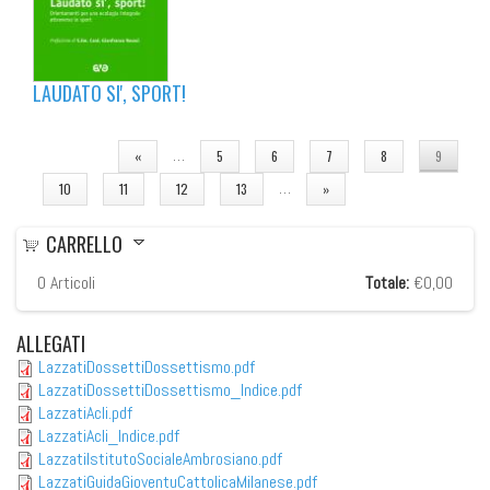
LAUDATO SI', SPORT!
PAGINE
…
«
5
6
7
8
9
…
10
11
12
13
»
CARRELLO
0
Articoli
Totale:
€0,00
ALLEGATI
LazzatiDossettiDossettismo.pdf
LazzatiDossettiDossettismo_Indice.pdf
LazzatiAcli.pdf
LazzatiAcli_Indice.pdf
LazzatiIstitutoSocialeAmbrosiano.pdf
LazzatiGuidaGioventuCattolicaMilanese.pdf