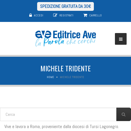
SPEDIZIONE GRATUITA DA 30€
ACCEDI
REGISTRATI
CARRELLO
MICHELE TRIDENTE
HOME
MICHELE TRIDENTE
FORM DI RICERCA
Cerca
Vive e lavora a Roma, proveniente dalla diocesi di Tursi Lagonegro.