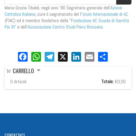
Maria Grazia Tibaldi, negli anni '90 Segretario generale dell'
Azione
Cattolica Italiana
, cura il segretariato del
Forum Internazionale di AC
(FIAC) ed è membro fondatore della "
Fondazione AC Scuola di Santità
Pio XI
" e dell'
Associazione Centro Studi Piero Rossano
.
Facebook
WhatsApp
Telegram
X
LinkedIn
Email
Share
CARRELLO
0
Articoli
Totale:
€0,00
CONTATTACI