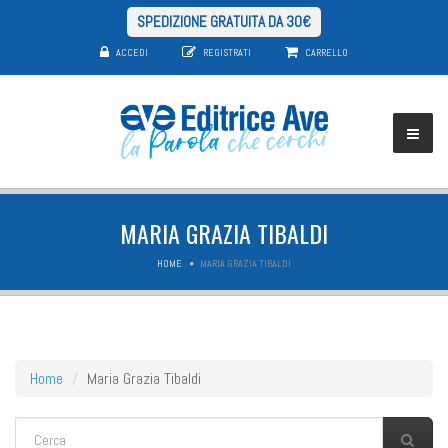
SPEDIZIONE GRATUITA DA 30€
ACCEDI
REGISTRATI
CARRELLO
MARIA GRAZIA TIBALDI
HOME
MARIA GRAZIA TIBALDI
Home
Maria Grazia Tibaldi
FORM DI RICERCA
Cerca