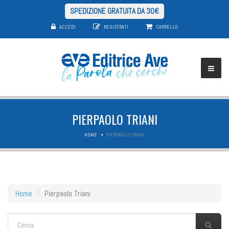
SPEDIZIONE GRATUITA DA 30€
ACCEDI
REGISTRATI
CARRELLO
PIERPAOLO TRIANI
HOME
PIERPAOLO TRIANI
Home
Pierpaolo Triani
FORM DI RICERCA
Cerca