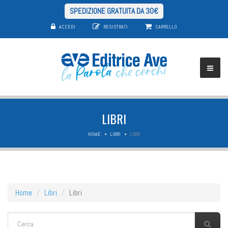
SPEDIZIONE GRATUITA DA 30€
ACCEDI
REGISTRATI
CARRELLO
LIBRI
HOME
LIBRI
LIBRI
Home
Libri
Libri
FORM DI RICERCA
Cerca