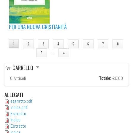
PER UNA NUOVA CRISTIANITÀ
PAGINE
1
2
3
4
5
6
7
8
…
9
»
CARRELLO
0
Articoli
Totale:
€0,00
ALLEGATI
estratto.pdf
indice.pdf
Estratto
Indice
Estratto
Indice