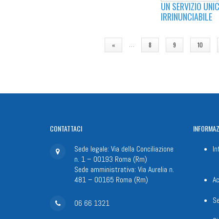
UN SERVIZIO UNIC
IRRINUNCIABILE
PAGINE
…
«
8
9
10
CONTATTACI
INFORMAZ
Sede legale: Via della Conciliazione
In
n. 1 – 00193 Roma (Rm)
Sede amministrativa: Via Aurelia n.
481 – 00165 Roma (Rm)
Ac
Se
06 66 1321