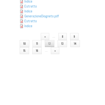
Indice
Estratto
Indice
GenerazioneDiogneto.pdf
Estratto
Indice
PAGINE
…
«
8
9
10
11
12
13
14
…
15
16
»