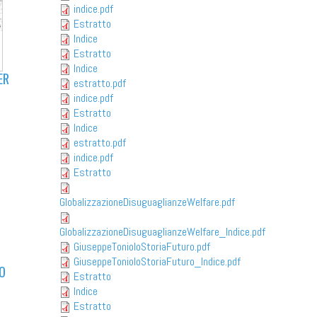
indice.pdf
Estratto
Indice
Estratto
Indice
ER
estratto.pdf
indice.pdf
Estratto
Indice
estratto.pdf
indice.pdf
Estratto
GlobalizzazioneDisuguaglianzeWelfare.pdf
GlobalizzazioneDisuguaglianzeWelfare_Indice.pdf
GiuseppeTonioloStoriaFuturo.pdf
GiuseppeTonioloStoriaFuturo_Indice.pdf
IO
Estratto
Indice
Estratto