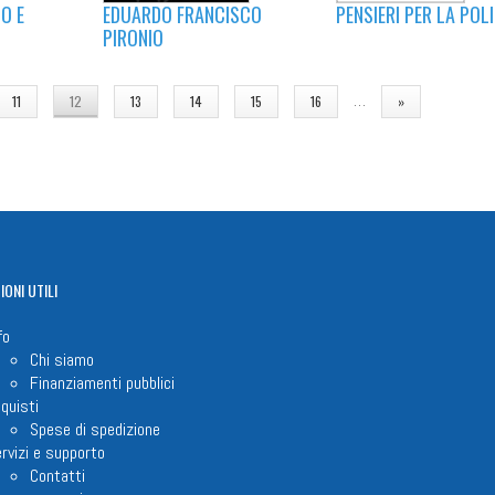
PENSIERI PER LA POL
O E
EDUARDO FRANCISCO
PIRONIO
…
11
12
13
14
15
16
»
IONI
UTILI
fo
Chi siamo
Finanziamenti pubblici
quisti
Spese di spedizione
rvizi e supporto
Contatti