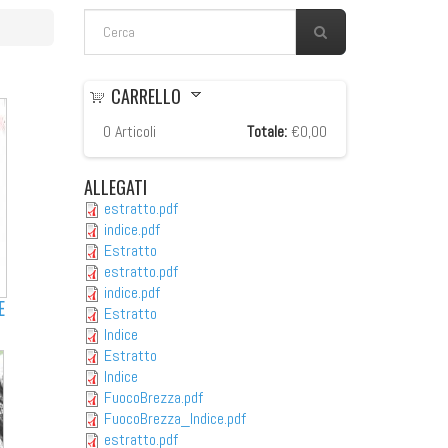
FORM DI RICERCA
Cerca
CARRELLO
0
Articoli
Totale:
€0,00
ALLEGATI
estratto.pdf
indice.pdf
Estratto
estratto.pdf
indice.pdf
E
Estratto
Indice
Estratto
Indice
FuocoBrezza.pdf
FuocoBrezza_Indice.pdf
estratto.pdf