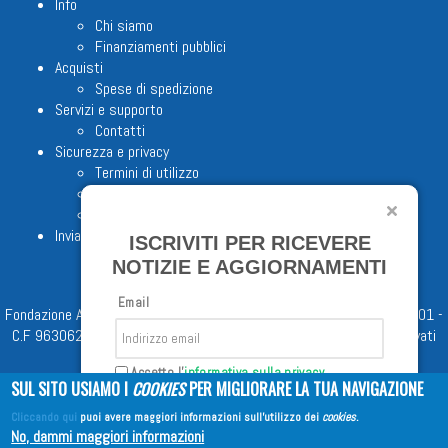
Info
Chi siamo
Finanziamenti pubblici
Acquisti
Spese di spedizione
Servizi e supporto
Contatti
Sicurezza e privacy
Termini di utilizzo
Cookie Policy
Note legali
Invia proposta editoriale
ISCRIVITI PER RICEVERE
NOTIZIE E AGGIORNAMENTI
Email
Fondazione Apostolicam Actuositatem ETS © 2023 - P.I. 05398481001 -
C.F 96306220581 - REA 888781 del 23/02/98 - Tutti i diritti riservati
Accetto l'
informativa sulla privacy
SUL SITO USIAMO I
COOKIES
PER MIGLIORARE LA TUA NAVIGAZIONE
Cliccando qui
puoi avere maggiori informazioni sull'utilizzo dei
cookies
.
Iscriviti
No, dammi maggiori informazioni
Copyright © 2026
EDITRICE AVE
| All Rights Reserved