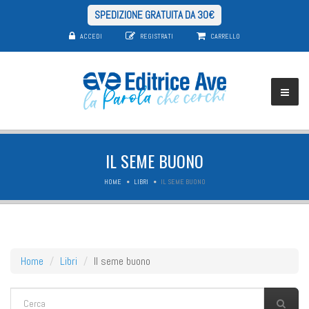
SPEDIZIONE GRATUITA DA 30€
ACCEDI
REGISTRATI
CARRELLO
IL SEME BUONO
HOME
LIBRI
IL SEME BUONO
Home
Libri
Il seme buono
FORM DI RICERCA
Cerca