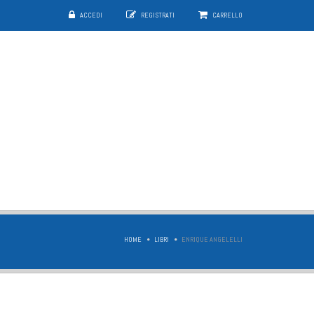
ACCEDI
REGISTRATI
CARRELLO
HOME
LIBRI
ENRIQUE ANGELELLI