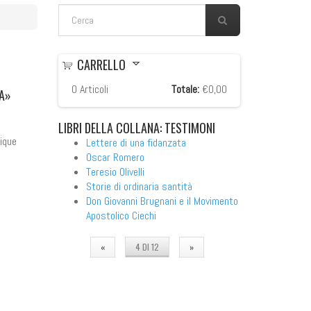
FORM DI RICERCA
Cerca
CARRELLO
0
Articoli
Totale:
€0,00
A»
LIBRI
DELLA COLLANA: TESTIMONI
rique
Lettere di una fidanzata
Oscar Romero
Teresio Olivelli
Storie di ordinaria santità
Don Giovanni Brugnani e il Movimento
Apostolico Ciechi
«
4 DI 12
»