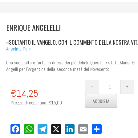
ENRIQUE ANGELELLI
«SOLTANTO IL VANGELO, CON IL COMMENTO DELLA NOSTRA VIT
Anselmo Palini
Una voce, alta e forte, in difesa dei più deboli. Questo è stato Mons. En
Angelli per l'Argentina della seconda metà del Novecento.
€14,25
Prezzo di copertina:
€15,00
Facebook
WhatsApp
Telegram
X
LinkedIn
Email
Share