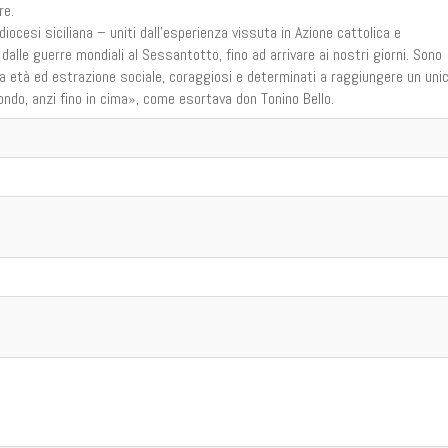
re.
diocesi siciliana – uniti dall’esperienza vissuta in Azione cattolica e
: dalle guerre mondiali al Sessantotto, fino ad arrivare ai nostri giorni. Sono
rsa età ed estrazione sociale, coraggiosi e determinati a raggiungere un uni
fondo, anzi fino in cima», come esortava don Tonino Bello.