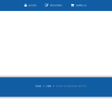
ACCEDI
REGISTRATI
CARRELLO
HOME
LIBRI
STORIE DI ORDINARIA SANTITÀ