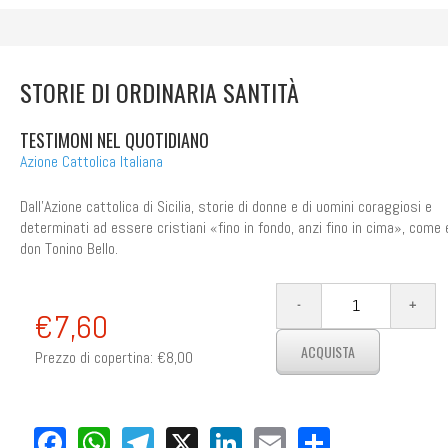
STORIE DI ORDINARIA SANTITÀ
TESTIMONI NEL QUOTIDIANO
Azione Cattolica Italiana
Dall'Azione cattolica di Sicilia, storie di donne e di uomini coraggiosi e
determinati ad essere cristiani «fino in fondo, anzi fino in cima», come
don Tonino Bello.
€7,60
Prezzo di copertina:
€8,00
Facebook
WhatsApp
Telegram
X
LinkedIn
Email
Share