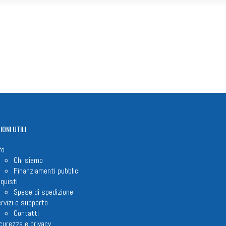
IONI
UTILI
fo
Chi siamo
Finanziamenti pubblici
quisti
Spese di spedizione
rvizi e supporto
Contatti
curezza e privacy