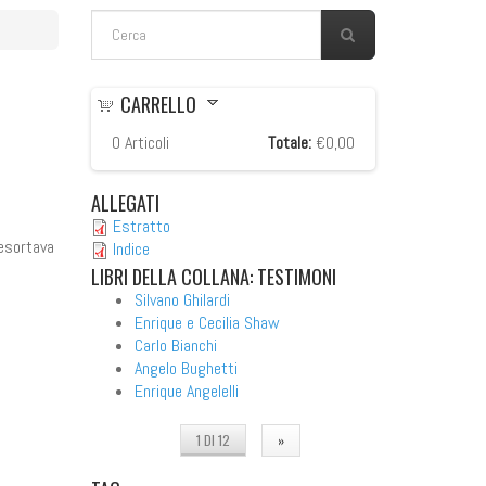
FORM DI RICERCA
Cerca
CARRELLO
0
Articoli
Totale:
€0,00
ALLEGATI
Estratto
 esortava
Indice
LIBRI
DELLA COLLANA: TESTIMONI
Silvano Ghilardi
Enrique e Cecilia Shaw
Carlo Bianchi
Angelo Bughetti
Enrique Angelelli
1 DI 12
»