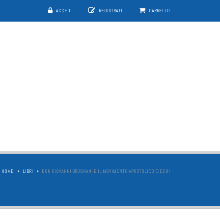
ACCEDI
REGISTRATI
CARRELLO
HOME
LIBRI
DON GIOVANNI BRUGNANI E IL MOVIMENTO APOSTOLICO CIECHI