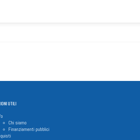
IONI
UTILI
fo
Chi siamo
Finanziamenti pubblici
quisti