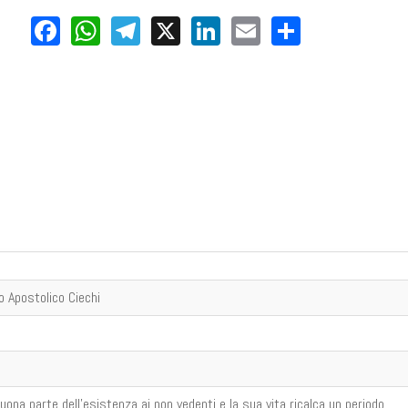
Facebook
WhatsApp
Telegram
X
LinkedIn
Email
Share
o Apostolico Ciechi
ona parte dell'esistenza ai non vedenti e la sua vita ricalca un periodo