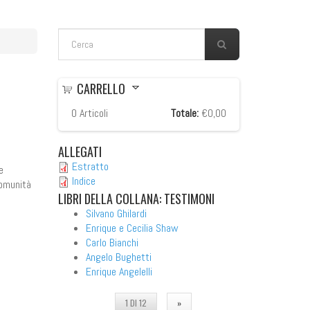
FORM DI RICERCA
Cerca
CARRELLO
0
Articoli
Totale:
€0,00
ALLEGATI
Estratto
e
Indice
comunità
LIBRI
DELLA COLLANA: TESTIMONI
Silvano Ghilardi
Enrique e Cecilia Shaw
Carlo Bianchi
Angelo Bughetti
Enrique Angelelli
1 DI 12
»