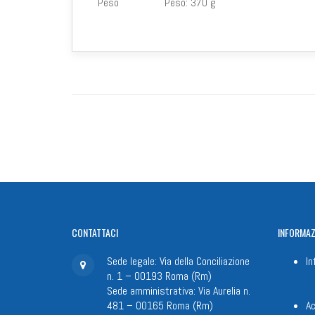
Peso
Peso:
370 g
CONTATTACI
INFORMAZ
Sede legale: Via della Conciliazione
In
n. 1 – 00193 Roma (Rm)
Sede amministrativa: Via Aurelia n.
481 – 00165 Roma (Rm)
Ac