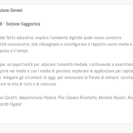
zione Giovani
18 - Sezione Saggistica
à del fatto educativo, esplora l’ambiente digitale quale nuovo contesto
stili comunicativi, che ridisegnano e riconfigurano il rapporto uomo-media e 
pazio e il tempo.
ue, un’opportunità per: educare l’umanità mediale, continuando a esercitar
oprire nei media e con i media la persona; esplorare le applicazioni per capta
di; indagare gli strumenti di oggi, per annunciare la Parola di sempre; scruta
are la vita di tutti e di ciascuno.
po Ceretti, Massimiliano Padula, Pier Cesare Rivoltella, Michele Roselli, Ro
oardo Viganò