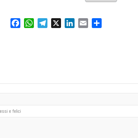
Facebook
WhatsApp
Telegram
X
LinkedIn
Email
Share
ssi e felici