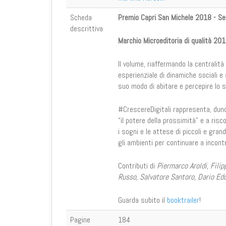
Scheda
Premio Capri San Michele 2018 - Se
descrittiva
Marchio Microeditoria di qualità 20
Il volume, riaffermando la centralit
esperienziale di dinamiche sociali e 
suo modo di abitare e percepire lo s
#CrescereDigitali rappresenta, dunq
“il potere della prossimità” e a risc
i sogni e le attese di piccoli e gran
gli ambienti per continuare a incontr
Contributi di
Piermarco Aroldi, Filip
Russo, Salvatore Santoro, Dario Ed
Guarda subito il
booktrailer
!
Pagine
184