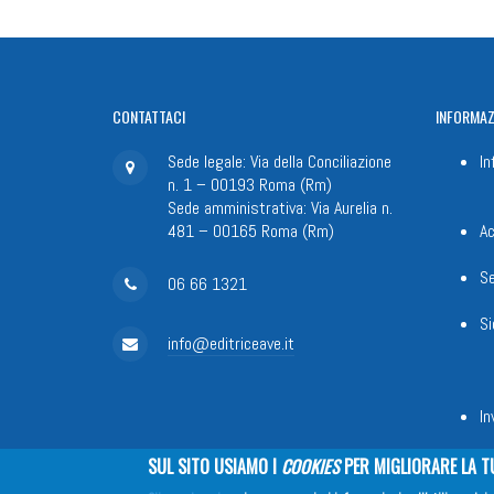
CONTATTACI
INFORMAZ
Sede legale: Via della Conciliazione
In
n. 1 – 00193 Roma (Rm)
Sede amministrativa: Via Aurelia n.
481 – 00165 Roma (Rm)
Ac
Se
06 66 1321
Si
info@editriceave.it
In
SUL SITO USIAMO I
COOKIES
PER MIGLIORARE LA T