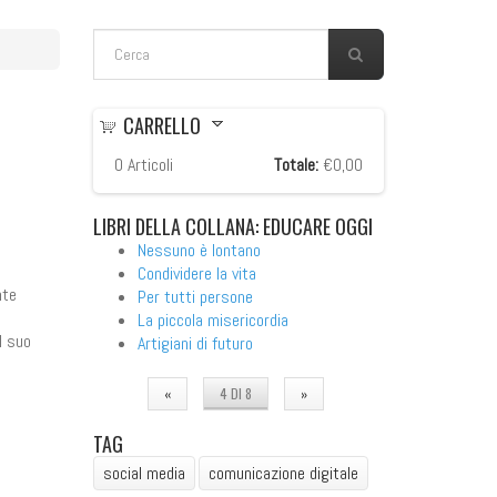
FORM DI RICERCA
Cerca
CARRELLO
0
Articoli
Totale:
€0,00
LIBRI
DELLA COLLANA: EDUCARE OGGI
Nessuno è lontano
Condividere la vita
nte
Per tutti persone
La piccola misericordia
l suo
Artigiani di futuro
«
4 DI 8
»
TAG
social media
comunicazione digitale