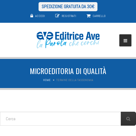
SPEDIZIONE GRATUITA DA 30€
ACCEDI
REGISTRATI
CARRELLO
MICROEDITORIA DI QUALITÀ
HOME
TERMINE DELLA TASSONOMIA
FORM DI RICERCA
Cerca