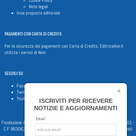
Cookie Policy
Note legali
Invia proposta editoriale
PAGAMENTI
CON CARTA DI CREDITO
Per la sicurezza dei pagamenti con Carta di Credito, EditriceAve.it
utilizza i servizi di
Nexi
SEGUICI
SU
Facebook
Twitter
Youtube
ISCRIVITI PER RICEVERE
NOTIZIE E AGGIORNAMENTI
Email
Fondazione Apostolicam Actuositatem ETS © 2023 - P.I. 05398481001 -
C.F 96306220581 - REA 888781 del 23/02/98 - Tutti i diritti riservati