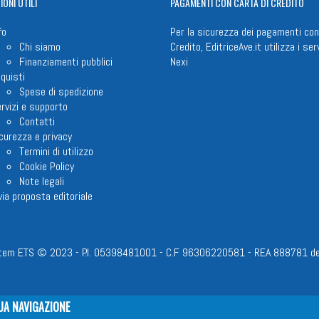
IONI
UTILI
PAGAMENTI
CON CARTA DI CREDITO
fo
Per la sicurezza dei pagamenti con
Chi siamo
Credito, EditriceAve.it utilizza i serv
Finanziamenti pubblici
Nexi
quisti
Spese di spedizione
rvizi e supporto
Contatti
curezza e privacy
Termini di utilizzo
Cookie Policy
Note legali
via proposta editoriale
em ETS © 2023 - P.I. 05398481001 - C.F 96306220581 - REA 888781 del 23
UA NAVIGAZIONE