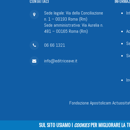
CONTATTACI
INFORMAZ
Sede legale: Via della Conciliazione
In
n. 1 – 00193 Roma (Rm)
Sede amministrativa: Via Aurelia n.
481 – 00165 Roma (Rm)
Ac
Se
06 66 1321
Si
info@editriceave.it
In
Fondazione Apostolicam Actuositat
SUL SITO USIAMO I
COOKIES
PER MIGLIORARE LA T