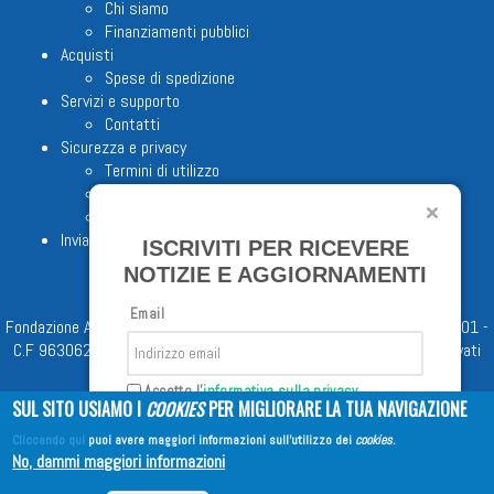
Chi siamo
Finanziamenti pubblici
Acquisti
Spese di spedizione
Servizi e supporto
Contatti
Sicurezza e privacy
Termini di utilizzo
Cookie Policy
Note legali
Invia proposta editoriale
ISCRIVITI PER RICEVERE
NOTIZIE E AGGIORNAMENTI
Email
Fondazione Apostolicam Actuositatem ETS © 2023 - P.I. 05398481001 -
C.F 96306220581 - REA 888781 del 23/02/98 - Tutti i diritti riservati
Accetto l'
informativa sulla privacy
SUL SITO USIAMO I
COOKIES
PER MIGLIORARE LA TUA NAVIGAZIONE
Cliccando qui
puoi avere maggiori informazioni sull'utilizzo dei
cookies
.
Iscriviti
No, dammi maggiori informazioni
Copyright © 2026
EDITRICE AVE
| All Rights Reserved