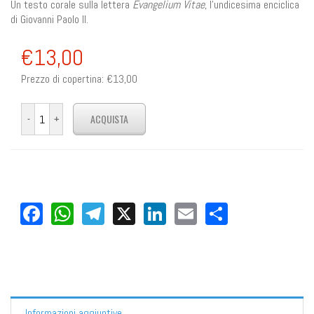
Un testo corale sulla lettera
Evangelium Vitae
, l'undicesima enciclica
di Giovanni Paolo II.
€13,00
Prezzo di copertina:
€13,00
Facebook
WhatsApp
Telegram
X
LinkedIn
Email
Share
Informazioni aggiuntive