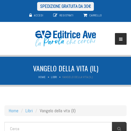
SPEDIZIONE GRATUITA DA 30€
ACCEDI
REGISTRATI
CARRELLO
VANGELO DELLA VITA (IL)
HOME
LIBRI
VANGELO DELLA VITA (IL)
Home
Libri
Vangelo della vita (Il)
FORM DI RICERCA
Cerca