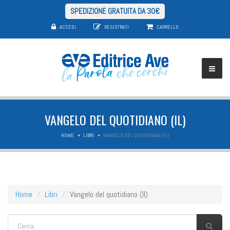
SPEDIZIONE GRATUITA DA 30€
ACCEDI
REGISTRATI
CARRELLO
VANGELO DEL QUOTIDIANO (IL)
HOME
LIBRI
VANGELO DEL QUOTIDIANO (IL)
Home
Libri
Vangelo del quotidiano (Il)
FORM DI RICERCA
Cerca