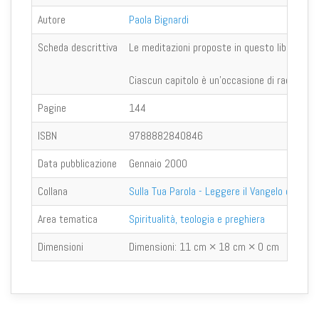
Autore
Paola Bignardi
Scheda descrittiva
Le meditazioni proposte in questo libro nascon
Ciascun capitolo è un’occasione di raccoglimen
Pagine
144
ISBN
9788882840846
Data pubblicazione
Gennaio 2000
Collana
Sulla Tua Parola - Leggere il Vangelo oggi
Area tematica
Spiritualità, teologia e preghiera
Dimensioni
Dimensioni:
11 cm × 18 cm × 0 cm