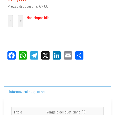
Prezzo di copertina:
€7,00
Non disponibile
Facebook
WhatsApp
Telegram
X
LinkedIn
Email
Share
Informazioni aggiuntive
Titolo
Vangelo del quotidiano (Il)