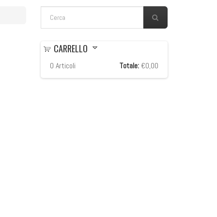
FORM DI RICERCA
Cerca
CARRELLO
0
Articoli
Totale:
€0,00