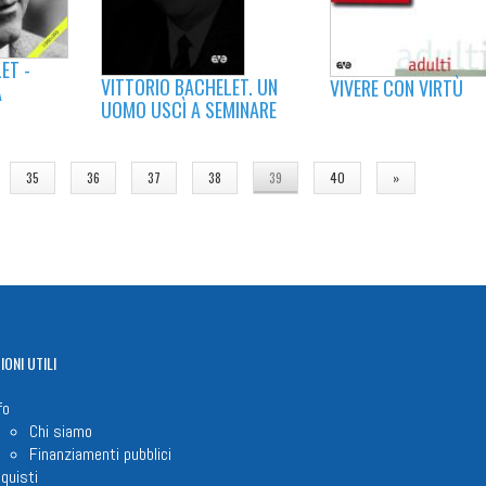
ET -
VITTORIO BACHELET. UN
VIVERE CON VIRTÙ
A
UOMO USCÌ A SEMINARE
35
36
37
38
39
40
»
IONI
UTILI
fo
Chi siamo
Finanziamenti pubblici
quisti