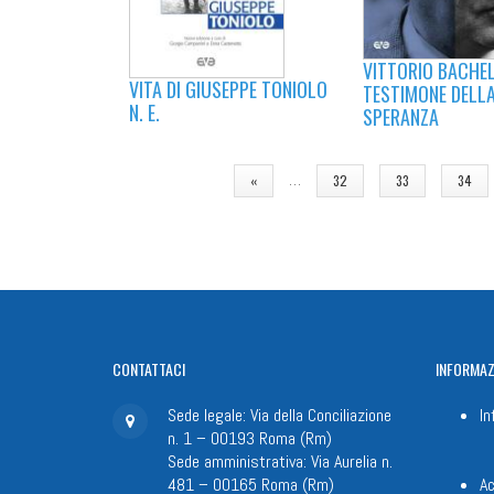
VITTORIO BACHEL
VITA DI GIUSEPPE TONIOLO
TESTIMONE DELL
N. E.
SPERANZA
PAGINE
…
«
32
33
34
CONTATTACI
INFORMAZ
Sede legale: Via della Conciliazione
In
n. 1 – 00193 Roma (Rm)
Sede amministrativa: Via Aurelia n.
481 – 00165 Roma (Rm)
Ac