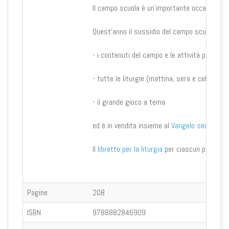
Il campo scuola è un'importante occasione, ne
Quest'anno il sussidio del campo scuola è i
- i contenuti del campo e le attività per ogni
- tutte le liturgie (mattina, sera e celebrazio
- il grande gioco a tema
ed è in vendita insieme al
Vangelo secondo G
Il
libretto per la liturgia
per ciascun partecipa
Pagine
208
ISBN
9788882846909