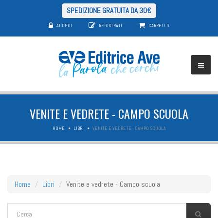
SPEDIZIONE GRATUITA DA 30€
ACCEDI
REGISTRATI
CARRELLO
VENITE E VEDRETE - CAMPO SCUOLA
HOME
LIBRI
VENITE E VEDRETE - CAMPO SCUOLA
Home
Libri
Venite e vedrete - Campo scuola
FORM DI RICERCA
Cerca