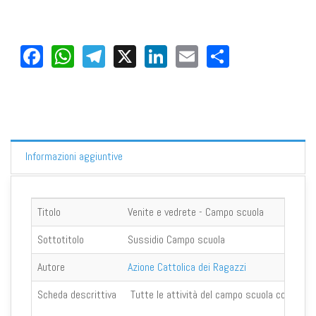
Facebook
WhatsApp
Telegram
X
LinkedIn
Email
Share
Informazioni aggiuntive
Titolo
Venite e vedrete - Campo scuola
Sottotitolo
Sussidio Campo scuola
Autore
Azione Cattolica dei Ragazzi
Scheda descrittiva
Tutte le attività del campo scuola con i ragaz