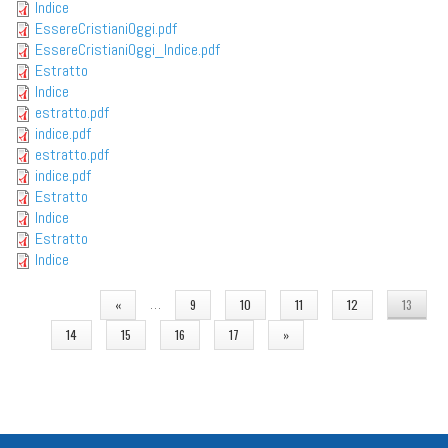
Indice
EssereCristianiOggi.pdf
EssereCristianiOggi_Indice.pdf
Estratto
Indice
estratto.pdf
indice.pdf
estratto.pdf
indice.pdf
Estratto
Indice
Estratto
Indice
PAGINE
…
«
9
10
11
12
13
14
15
16
17
»