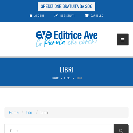
SPEDIZIONE GRATUITA DA 30€
ACCEDI
REGISTRATI
CARRELLO
LIBRI
HOME
LIBRI
LIBRI
Home
Libri
Libri
FORM DI RICERCA
Cerca