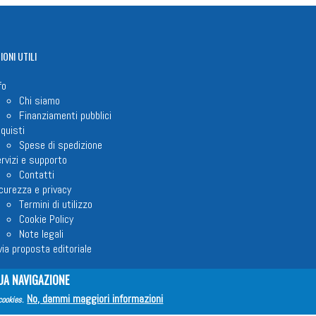
IONI
UTILI
fo
Chi siamo
Finanziamenti pubblici
quisti
Spese di spedizione
rvizi e supporto
Contatti
curezza e privacy
Termini di utilizzo
Cookie Policy
Note legali
via proposta editoriale
UA NAVIGAZIONE
No, dammi maggiori informazioni
cookies
.
em ETS © 2023 - P.I. 05398481001 - C.F 96306220581 - REA 888781 del 23