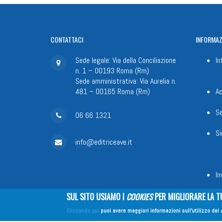
CONTATTACI
INFORMAZ
Sede legale: Via della Conciliazione
In
n. 1 – 00193 Roma (Rm)
Sede amministrativa: Via Aurelia n.
481 – 00165 Roma (Rm)
Ac
Se
06 66 1321
Si
info@editriceave.it
In
SUL SITO USIAMO I
COOKIES
PER MIGLIORARE LA T
Cliccando qui
puoi avere maggiori informazioni sull'utilizzo dei
Fondazione Apostolicam Actuositat