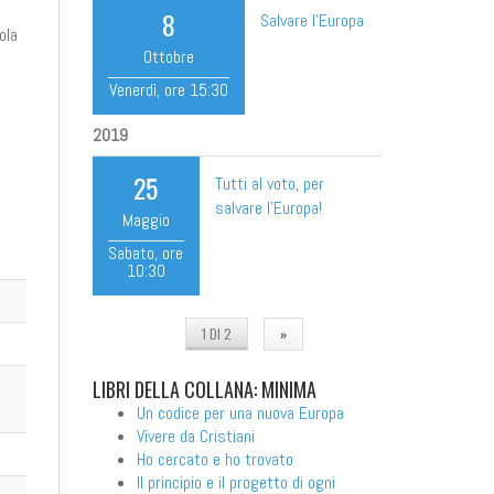
8
Salvare l'Europa
ola
Ottobre
Venerdì
, ore
15:30
2019
25
Tutti al voto, per
salvare l'Europa!
Maggio
Sabato
, ore
10:30
1 DI 2
»
LIBRI
DELLA COLLANA: MINIMA
Un codice per una nuova Europa
Vivere da Cristiani
Ho cercato e ho trovato
Il principio e il progetto di ogni