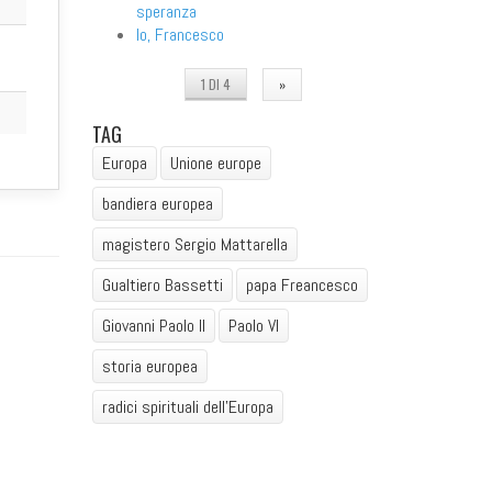
speranza
Io, Francesco
1 DI 4
»
TAG
Europa
Unione europe
bandiera europea
magistero Sergio Mattarella
Gualtiero Bassetti
papa Freancesco
Giovanni Paolo II
Paolo VI
storia europea
radici spirituali dell'Europa