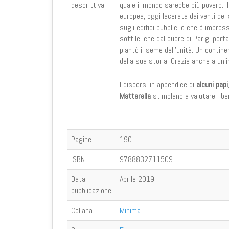
descrittiva
quale il mondo sarebbe più povero. Il 
europea, oggi lacerata dai venti del
sugli edifici pubblici e che è impres
sottile, che dal cuore di Parigi port
piantò il seme dell’unità. Un contine
della sua storia. Grazie anche a un’
I discorsi in appendice di
alcuni papi
Mattarella
stimolano a valutare i ben
Pagine
190
ISBN
9788832711509
Data
Aprile 2019
pubblicazione
Collana
Minima