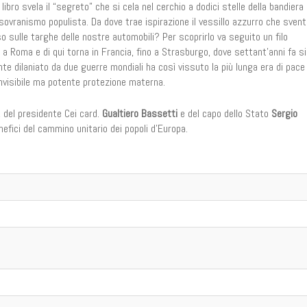
libro svela il “segreto” che si cela nel cerchio a dodici stelle della bandiera
 sovranismo populista. Da dove trae ispirazione il vessillo azzurro che svent
so sulle targhe delle nostre automobili? Per scoprirlo va seguito un filo
a a Roma e di qui torna in Francia, fino a Strasburgo, dove settant’anni fa si
nte dilaniato da due guerre mondiali ha così vissuto la più lunga era di pace
invisibile ma potente protezione materna.
, del presidente Cei card.
Gualtiero Bassetti
e del capo dello Stato
Sergio
efici del cammino unitario dei popoli d’Europa.