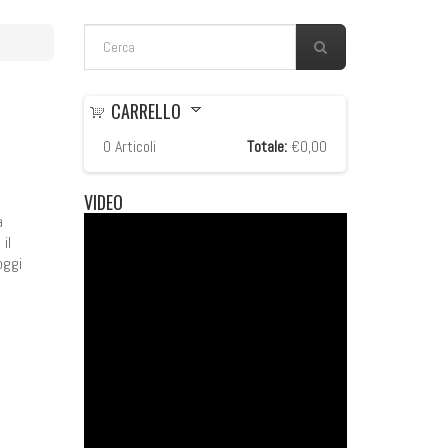
FORM DI RICERCA
Cerca
CARRELLO
0
Articoli
Totale:
€0,00
VIDEO
a
il
oggi