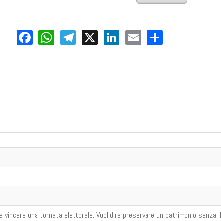
Facebook
WhatsApp
Telegram
X
LinkedIn
Email
Share
he vincere una tornata elettorale. Vuol dire preservare un patrimonio senza il