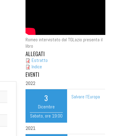
Romeo intervistato dal TGLazio presenta il
libro
ALLEGATI
Estratto
Indice
EVENTI
2022
3
Salvare l'Europa
Dicembre
Sabato
, ore
19:00
2021