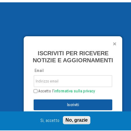
ISCRIVITI PER RICEVERE
NOTIZIE E AGGIORNAMENTI
Email
Accetto l'
informativa sulla privacy
Iscriviti
Si, accetto
No, grazie
/02/98 - Tutti i diritti riservati