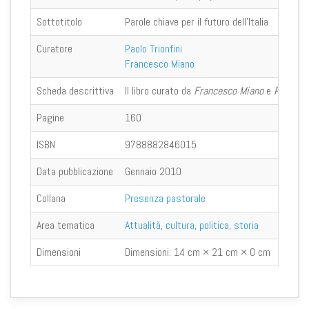
Sottotitolo
Parole chiave per il futuro dell'Italia
Curatore
Paolo Trionfini
Francesco Miano
Scheda descrittiva
Il libro curato da
Francesco Miano
e
Paolo Tr
Pagine
160
ISBN
9788882846015
Data pubblicazione
Gennaio 2010
Collana
Presenza pastorale
Area tematica
Attualità, cultura, politica, storia
Dimensioni
Dimensioni:
14 cm × 21 cm × 0 cm