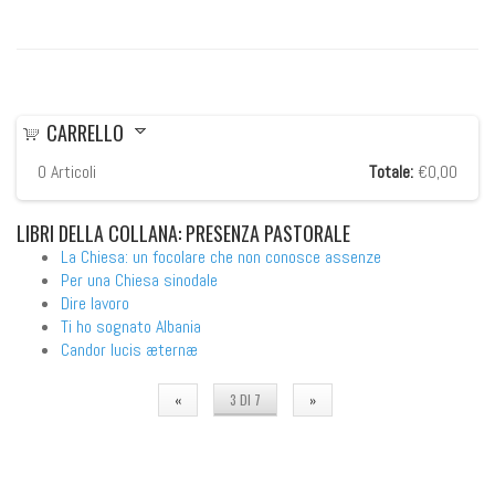
CARRELLO
0
Articoli
Totale:
€0,00
LIBRI
DELLA COLLANA: PRESENZA PASTORALE
La Chiesa: un focolare che non conosce assenze
Per una Chiesa sinodale
Dire lavoro
Ti ho sognato Albania
Candor lucis æternæ
«
3 DI 7
»