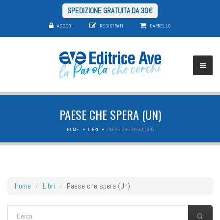
SPEDIZIONE GRATUITA DA 30€
ACCEDI
REGISTRATI
CARRELLO
PAESE CHE SPERA (UN)
HOME
LIBRI
PAESE CHE SPERA (UN)
Home
Libri
Paese che spera (Un)
FORM DI RICERCA
Cerca