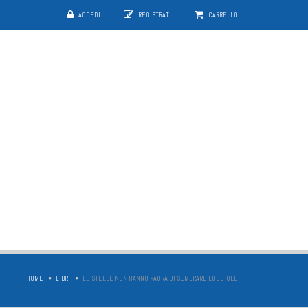
ACCEDI
REGISTRATI
CARRELLO
HOME
LIBRI
LE STELLE NON HANNO PAURA DI SEMBRARE LUCCIOLE