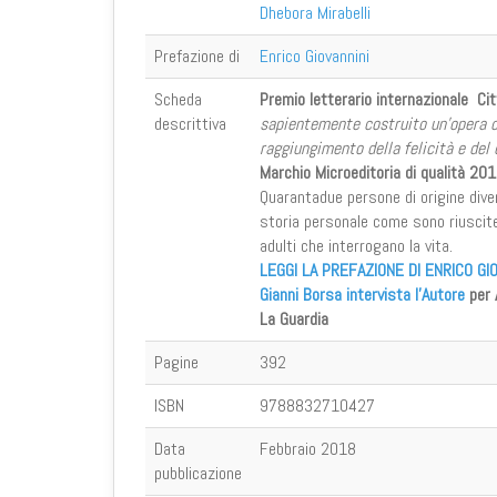
Dhebora Mirabelli
Prefazione di
Enrico Giovannini
Scheda
Premio letterario internazionale Cit
descrittiva
sapientemente costruito un’opera ch
raggiungimento della felicità e de
Marchio Microeditoria di qualità 20
Quarantadue persone di origine diver
storia personale come sono riuscite
adulti che interrogano la vita.
LEGGI LA PREFAZIONE DI ENRICO GIO
Gianni Borsa intervista l'Autore
per
La Guardia
Pagine
392
ISBN
9788832710427
Data
Febbraio 2018
pubblicazione