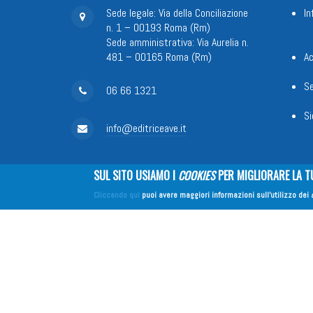
Sede legale: Via della Conciliazione
In
n. 1 – 00193 Roma (Rm)
Sede amministrativa: Via Aurelia n.
481 – 00165 Roma (Rm)
Ac
Se
06 66 1321
Si
info@editriceave.it
In
SUL SITO USIAMO I
COOKIES
PER MIGLIORARE LA T
Cliccando qui
puoi avere maggiori informazioni sull'utilizzo dei
Fondazione Apostolicam Actuositat
Copyright © 2026
EDITRICE AVE
| All Rights Reserved