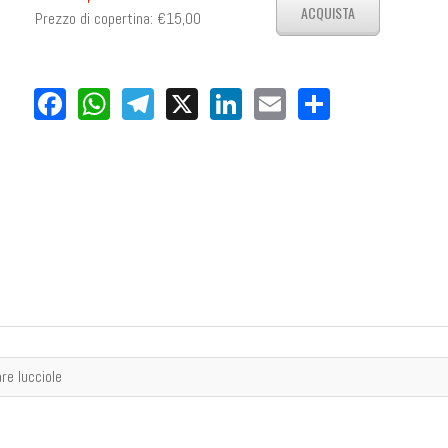
Prezzo di copertina:
€15,00
Facebook
WhatsApp
Telegram
X
LinkedIn
Email
Share
re lucciole