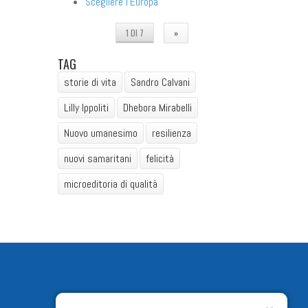
Scegliere l'Europa
1 DI 7
»
TAG
storie di vita
Sandro Calvani
Lilly Ippoliti
Dhebora Mirabelli
Nuovo umanesimo
resilienza
nuovi samaritani
felicità
microeditoria di qualità