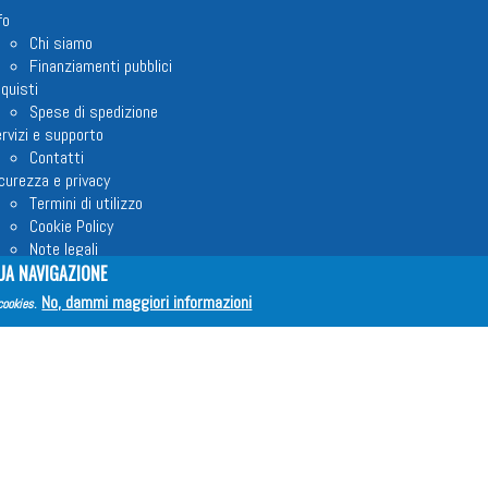
fo
Chi siamo
Finanziamenti pubblici
quisti
Spese di spedizione
rvizi e supporto
Contatti
curezza e privacy
Termini di utilizzo
Cookie Policy
Note legali
via proposta editoriale
UA NAVIGAZIONE
No, dammi maggiori informazioni
cookies
.
em ETS © 2023 - P.I. 05398481001 - C.F 96306220581 - REA 888781 del 23