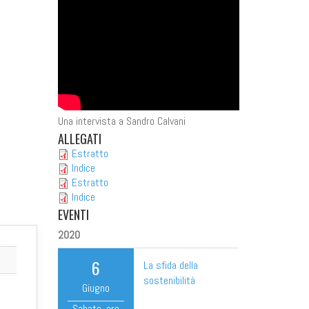
Una intervista a Sandro Calvani
ALLEGATI
Estratto
Indice
Estratto
Indice
EVENTI
2020
6
La sfida della
sostenibilità
Giugno
Sabato
, ore