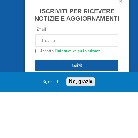
ISCRIVITI PER RICEVERE
NOTIZIE E AGGIORNAMENTI
Email
Accetto l'
informativa sulla privacy
Iscriviti
Si, accetto
No, grazie
/02/98 - Tutti i diritti riservati
Connect with us