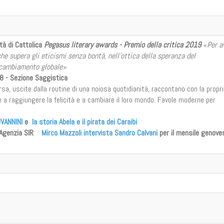
tà di Cattolica
Pegasus literary awards - Premio della critica 2019
«Per a
e supera gli eticismi senza bontà, nell’ottica della speranza del
l cambiamento globale»
18 - Sezione Saggistica
sa, uscite dalla routine di una noiosa quotidianità, raccontano con la propr
 a raggiungere la felicità e a cambiare il loro mondo. Favole moderne per
VANNINI
e
la storia Abela e il pirata dei Caraibi
 Agenzia SIR
Mirco Mazzoli intervista Sandro Calvani
per il mensile genove