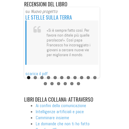
RECENSIONI
DEL LIBRO
su
Nuovo progetto
su
Avvenire
 RIFLETTERE
LE STELLE SULLA TERRA
CAMBIARE IL 
OBALI
FELICITÀ
«Si è sempre fatto così. Per
favore non ditele più quelle
e da Sandro
«Cred
parolacce!». Così papa
 uomini e
racco
Francesco ha incoraggiato i
 tempo, a
parab
giovani a cercare nuove vie
itani” che
virale
per migliorare il mondo.
paura di
piace
e,
breve
oli e
o a
scarica il pdf
io se
scarica il pdf
lo di
LIBRI
DELLA COLLANA: ATTRAVERSO
Ai confini della comunicazione
Intelligenze artificiali e pace
Camminare insieme
Le domande che non ti ho fatto