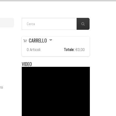
FORM DI RICERCA
Cerca
CARRELLO
0
Articoli
Totale:
€0,00
VIDEO
ro