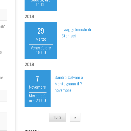
11:00
2019
ver
29
I viaggi bianchi di
Stanisci
Marzo
Venerdì
, ore
ia
19:00
2018
7
Sandro Calvani a
se
Montagnana il 7
Novembre
novembre
Mercoledì
,
ore
21:00
1 DI 2
»