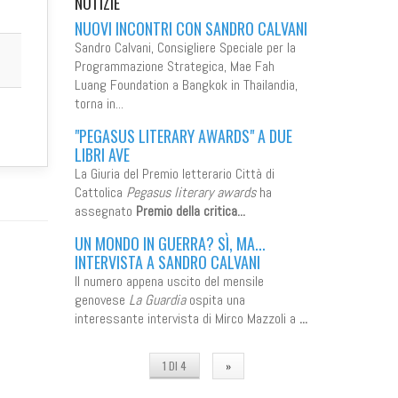
NOTIZIE
NUOVI INCONTRI CON SANDRO CALVANI
Sandro Calvani, Consigliere Speciale per la
Programmazione Strategica, Mae Fah
Luang Foundation a Bangkok in Thailandia,
torna in...
"PEGASUS LITERARY AWARDS" A DUE
LIBRI AVE
La Giuria del Premio letterario Città di
Cattolica
Pegasus literary awards
ha
assegnato
Premio della critica...
UN MONDO IN GUERRA? SÌ, MA...
INTERVISTA A SANDRO CALVANI
Il numero appena uscito del mensile
genovese
La Guardia
ospita una
interessante intervista di Mirco Mazzoli a
...
1 DI 4
»