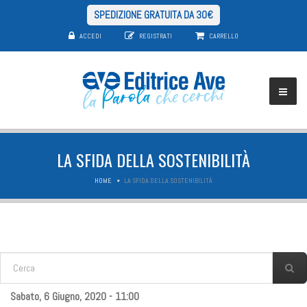
SPEDIZIONE GRATUITA DA 30€
ACCEDI
REGISTRATI
CARRELLO
LA SFIDA DELLA SOSTENIBILITÀ
HOME
LA SFIDA DELLA SOSTENIBILITÀ
FORM DI RICERCA
Cerca
Sabato, 6 Giugno, 2020 - 11:00