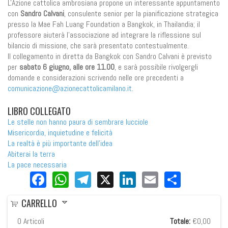
L'Azione cattolica ambrosiana propone un interessante appuntamento
con
Sandro Calvani
, consulente senior per la pianificazione strategica
presso la Mae Fah Luang Foundation a Bangkok, in Thailandia; il
professore aiuterà l'associazione ad integrare la riflessione sul
bilancio di missione, che sarà presentato contestualmente.
Il collegamento in diretta da Bangkok con Sandro Calvani è previsto
per
sabato 6 giugno, alle ore 11.00
, e sarà possibile rivolgergli
domande e considerazioni scrivendo nelle ore precedenti a
comunicazione@azionecattolicamilano.it
.
LIBRO COLLEGATO
Le stelle non hanno paura di sembrare lucciole
Misericordia, inquietudine e felicità
La realtà è più importante dell'idea
Abiterai la terra
La pace necessaria
Facebook
WhatsApp
Telegram
X
LinkedIn
Email
Share
CARRELLO
0
Articoli
Totale:
€0,00