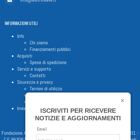
INFORMAZIONI
UTILI
Info
Chi siamo
Finanziamenti pubblici
Acquisti
Spese di spedizione
Servizi e supporto
Contatti
Sicurezza e privacy
Termini di utilizzo
Cookie Policy
Note legali
Invia proposta editoriale
ISCRIVITI PER RICEVERE
NOTIZIE E AGGIORNAMENTI
Email
Fondazione Apostolicam Actuositatem ETS © 2023 - P.I. 05398481001 -
C.F 96306220581 - REA 888781 del 23/02/98 - Tutti i diritti riservati