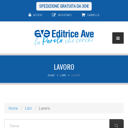
SPEDIZIONE GRATUITA DA 30€
ACCEDI
REGISTRATI
CARRELLO
LAVORO
HOME
LIBRI
LAVORO
Home
Libri
Lavoro
FORM DI RICERCA
Cerca