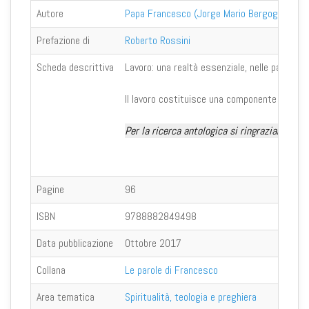
Autore
Papa Francesco (Jorge Mario Bergoglio)
Prefazione di
Roberto Rossini
Scheda descrittiva
Lavoro: una realtà essenziale, nelle parole di 
Il lavoro costituisce una componente direttam
Per la ricerca antologica si ringraziano
Petr
Pagine
96
ISBN
9788882849498
Data pubblicazione
Ottobre 2017
Collana
Le parole di Francesco
Area tematica
Spiritualità, teologia e preghiera