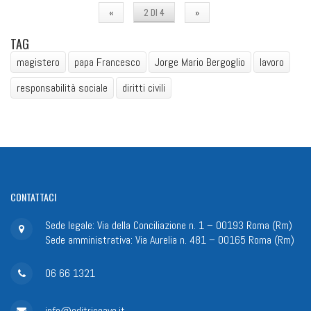
«
2 DI 4
»
TAG
magistero
papa Francesco
Jorge Mario Bergoglio
lavoro
responsabilità sociale
diritti civili
CONTATTACI
Sede legale: Via della Conciliazione n. 1 – 00193 Roma (Rm)
Sede amministrativa: Via Aurelia n. 481 – 00165 Roma (Rm)
06 66 1321
info@editriceave.it