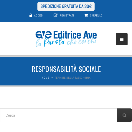
SPEDIZIONE GRATUITA DA 30€
ACCEDI
REGISTRATI
CARRELLO
RESPONSABILITÀ SOCIALE
HOME
TERMINE DELLA TASSONOMIA
FORM DI RICERCA
Cerca