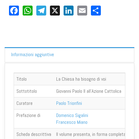
Facebook
WhatsApp
Telegram
X
LinkedIn
Email
Share
Informazioni aggiuntive
Titolo
La Chiesa ha bisogno di voi
Sottotitolo
Giovanni Paolo II all'Azione Cattolica
Curatore
Paolo Trionfini
Prefazione di
Domenico Sigalini
Francesco Miano
Scheda descrittiva
Il volume presenta, in forma completa, il fitt