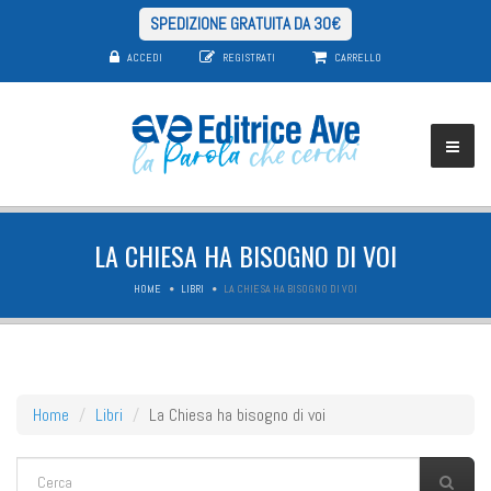
SPEDIZIONE GRATUITA DA 30€
ACCEDI
REGISTRATI
CARRELLO
LA CHIESA HA BISOGNO DI VOI
HOME
LIBRI
LA CHIESA HA BISOGNO DI VOI
Home
Libri
La Chiesa ha bisogno di voi
FORM DI RICERCA
Cerca