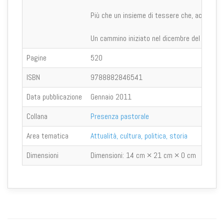
Più che un insieme di tessere che, accostate 
Un cammino iniziato nel dicembre del 1978 co
Pagine
520
ISBN
9788882846541
Data pubblicazione
Gennaio 2011
Collana
Presenza pastorale
Area tematica
Attualità, cultura, politica, storia
Dimensioni
Dimensioni:
14 cm × 21 cm × 0 cm