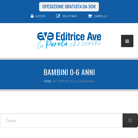
SPEDIZIONE GRATUITA DA 30€
ACCEDI
REGISTRATI
CARRELLO
BAMBINI 0-6 ANNI
HOME
TERMINE DELLA TASSONOMIA
FORM DI RICERCA
Cerca