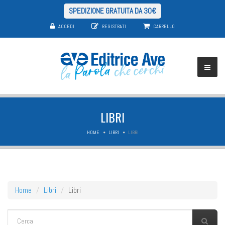
SPEDIZIONE GRATUITA DA 30€
ACCEDI
REGISTRATI
CARRELLO
LIBRI
HOME
LIBRI
LIBRI
Home
Libri
Libri
FORM DI RICERCA
Cerca