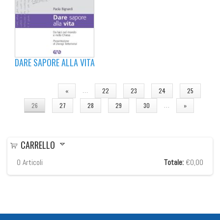
DARE SAPORE ALLA VITA
PAGINE
…
«
22
23
24
25
…
26
27
28
29
30
»
CARRELLO
0
Articoli
Totale:
€0,00