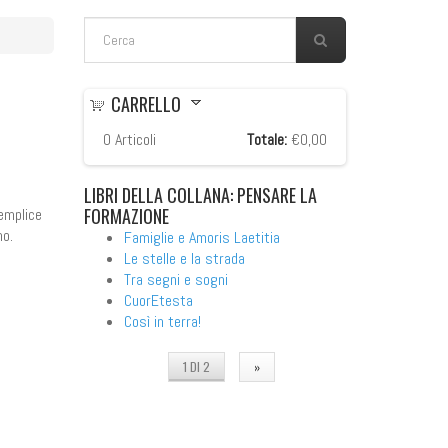
FORM DI RICERCA
Cerca
CARRELLO
0
Articoli
Totale:
€0,00
LIBRI
DELLA COLLANA: PENSARE LA
FORMAZIONE
semplice
no.
Famiglie e Amoris Laetitia
Le stelle e la strada
Tra segni e sogni
CuorEtesta
Così in terra!
1 DI 2
»