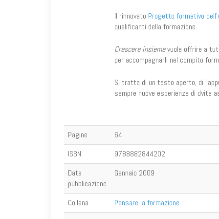
Il rinnovato
Progetto formativo dell'
qualificanti della formazione.
Crescere insieme
vuole offrire a tut
per accompagnarli nel compito format
Si tratta di un testo aperto, di "ap
sempre nuove esperienze di dvita as
Pagine
64
ISBN
9788882844202
Data
Gennaio 2009
pubblicazione
Collana
Pensare la formazione