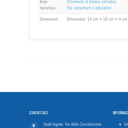
Area
Strumenti di Azione cattolica
tematica
Per catechisti e educatori
Dimensioni
Dimensioni:
14 cm × 18 cm × 0 cm
CONTATTACI
INFORMAZ
Sede legale: Via della Conciliazione
In