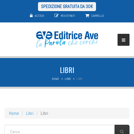
SPEDIZIONE GRATUITA DA 30€
ACCEDI
REGISTRATI
CARRELLO
LIBRI
HOME
LIBRI
LIBRI
Home
Libri
Libri
FORM DI RICERCA
Cerca