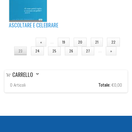
ASCOLTARE E CELEBRARE
PAGINE
…
«
19
20
21
22
…
23
24
25
26
27
»
CARRELLO
0
Articoli
Totale:
€0,00