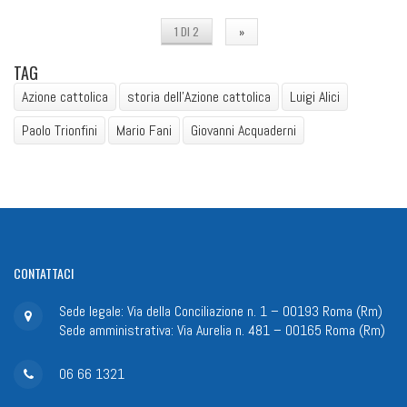
1 DI 2
»
TAG
Azione cattolica
storia dell'Azione cattolica
Luigi Alici
Paolo Trionfini
Mario Fani
Giovanni Acquaderni
CONTATTACI
Sede legale: Via della Conciliazione n. 1 – 00193 Roma (Rm)
Sede amministrativa: Via Aurelia n. 481 – 00165 Roma (Rm)
06 66 1321