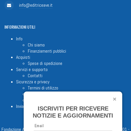
info@editriceave.it
INFORMAZIONI
UTILI
Info
Chi siamo
Finanziamenti pubblici
Acquisti
Spese di spedizione
Servizi e supporto
Contatti
Sicurezza e privacy
Termini di utilizzo
Cookie Policy
Note legali
Invia proposta editoriale
ISCRIVITI PER RICEVERE
NOTIZIE E AGGIORNAMENTI
Email
Fondazione Apostolicam Actuositatem ETS © 2023 - P.I. 05398481001 -