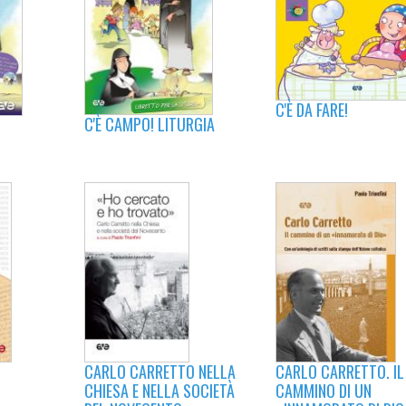
C'È DA FARE!
C'È CAMPO! LITURGIA
CARLO CARRETTO NELLA
CARLO CARRETTO. IL
CHIESA E NELLA SOCIETÀ
CAMMINO DI UN