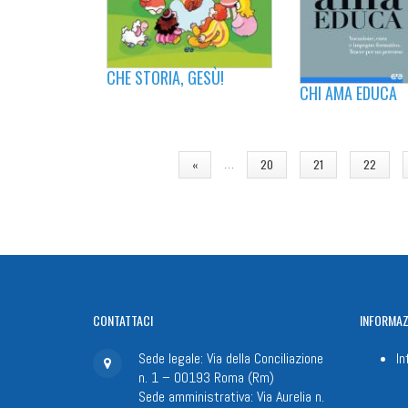
CHE STORIA, GESÙ!
CHI AMA EDUCA
PAGINE
…
«
20
21
22
CONTATTACI
INFORMAZ
Sede legale: Via della Conciliazione
In
n. 1 – 00193 Roma (Rm)
Sede amministrativa: Via Aurelia n.