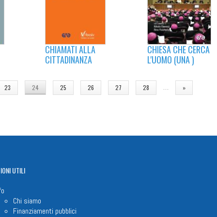
CHIAMATI ALLA
CHIESA CHE CERCA
CITTADINANZA
L'UOMO (UNA )
…
23
24
25
26
27
28
»
IONI
UTILI
fo
Chi siamo
Finanziamenti pubblici