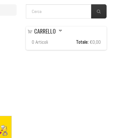
FORM DI RICERCA
Cerca
CARRELLO
0
Articoli
Totale:
€0,00
N