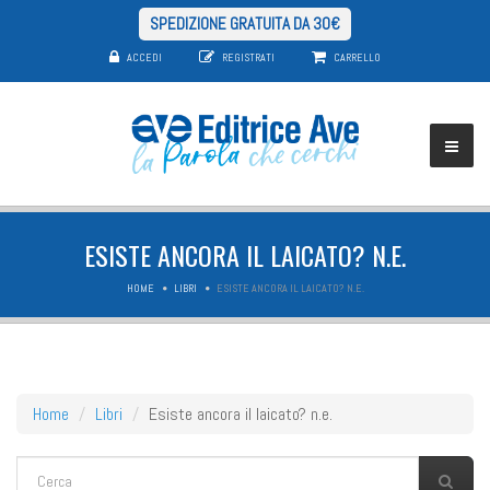
SPEDIZIONE GRATUITA DA 30€
ACCEDI
REGISTRATI
CARRELLO
ESISTE ANCORA IL LAICATO? N.E.
HOME
LIBRI
ESISTE ANCORA IL LAICATO? N.E.
Home
Libri
Esiste ancora il laicato? n.e.
FORM DI RICERCA
Cerca