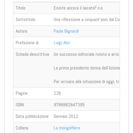
Titolo
Esiste ancora il laicato? n.e.
Sottotitolo
Una riflessione a cinquant'anni dal Concilio
Autore
Paola Bignardi
Prefazione di
Luigi Alici
Scheda descrittiva
Un successo editoriale rivisto e arricchito di 
La prima presidente donna dell'Azione cattolic
Per arrivare alla situazione di oggi, tra laiciz
Pagine
128
ISBN
9788882847395
Data pubblicazione
Gennaio 2012
Collana
La mongolfiera