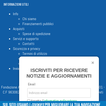
INFORMAZIONI
UTILI
Info
Chi siamo
Finanziamenti pubblici
Acquisti
Spese di spedizione
Servizi e supporto
Contatti
Sicurezza e privacy
Termini di utilizzo
Cookie Policy
Note legali
Invia proposta editoriale
ISCRIVITI PER RICEVERE
NOTIZIE E AGGIORNAMENTI
Email
Fondazione Apostolicam Actuositatem ETS © 2023 - P.I. 05398481001 -
C.F 96306220581 - REA 888781 del 23/02/98 - Tutti i diritti riservati
Accetto l'
informativa sulla privacy
SUL SITO USIAMO I
COOKIES
PER MIGLIORARE LA TUA NAVIGAZIONE