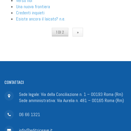
Verso noi
Una nuova frontiera
Credenti inquieti
Esiste ancora il laicato? n.e.
1 DI 2
»
CONTATTACI
Sede legale: Via della Conciliazione n. 1 – 00193 Roma (Rm)
Sede amministrativa: Via Aurelia n. 481 – 00165 Roma (Rm)
06 66 1321
info@editriceave.it