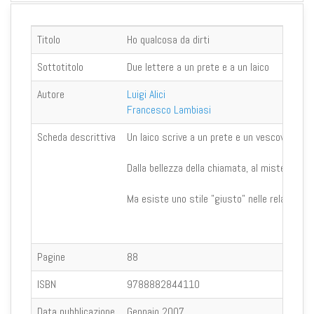
Titolo
Ho qualcosa da dirti
Sottotitolo
Due lettere a un prete e a un laico
Autore
Luigi Alici
Francesco Lambiasi
Scheda descrittiva
Un laico scrive a un prete e un vescovo a un l
Dalla bellezza della chiamata, al mistero dell
Ma esiste uno stile "giusto" nelle relazioni t
Pagine
88
ISBN
9788882844110
Data pubblicazione
Gennaio 2007