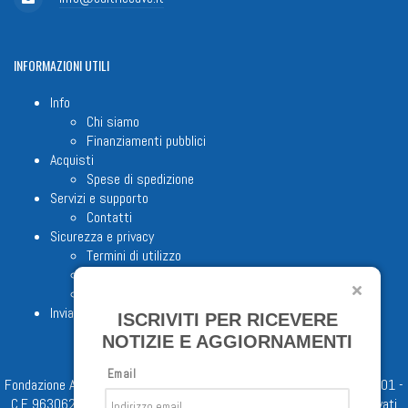
INFORMAZIONI
UTILI
Info
Chi siamo
Finanziamenti pubblici
Acquisti
Spese di spedizione
Servizi e supporto
Contatti
Sicurezza e privacy
Termini di utilizzo
Cookie Policy
Note legali
Invia proposta editoriale
ISCRIVITI PER RICEVERE
NOTIZIE E AGGIORNAMENTI
Email
Fondazione Apostolicam Actuositatem ETS © 2023 - P.I. 05398481001 -
C.F 96306220581 - REA 888781 del 23/02/98 - Tutti i diritti riservati