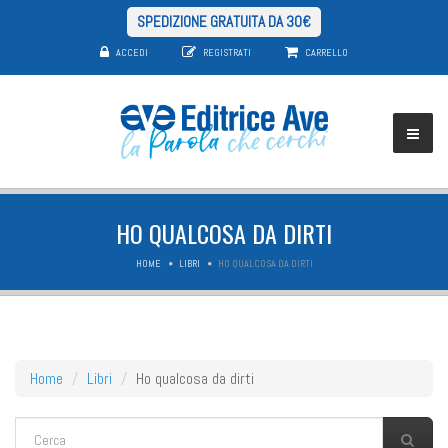
SPEDIZIONE GRATUITA DA 30€
ACCEDI
REGISTRATI
CARRELLO
HO QUALCOSA DA DIRTI
HOME
LIBRI
HO QUALCOSA DA DIRTI
Home
Libri
Ho qualcosa da dirti
FORM DI RICERCA
Cerca