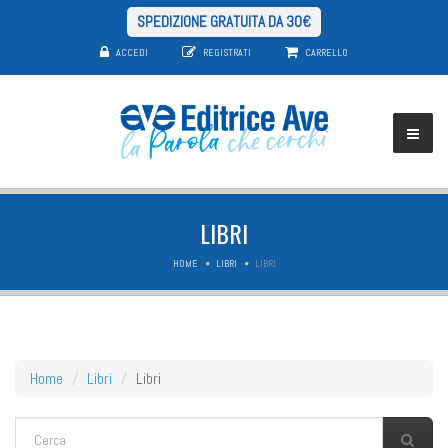
SPEDIZIONE GRATUITA DA 30€
ACCEDI
REGISTRATI
CARRELLO
LIBRI
HOME
LIBRI
LIBRI
Home
Libri
Libri
FORM DI RICERCA
Cerca