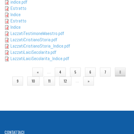
indice.pdf
Estratto
Indice
Estratto
Indice
LazzatiTestimoneMaestro.pdf
LazzatiCristianoStoria.pdf
LazzatiCristianoStoria_Indice.pdf
LazzatiLaiciSecolarita.pdf
LazzatiLaiciSecolarita_Indice.pdf
PAGINE
…
«
4
5
6
7
8
…
9
10
11
12
»
CONTATTACI