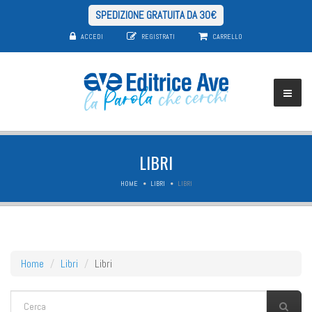
SPEDIZIONE GRATUITA DA 30€
ACCEDI
REGISTRATI
CARRELLO
LIBRI
HOME
LIBRI
LIBRI
Home
Libri
Libri
FORM DI RICERCA
Cerca