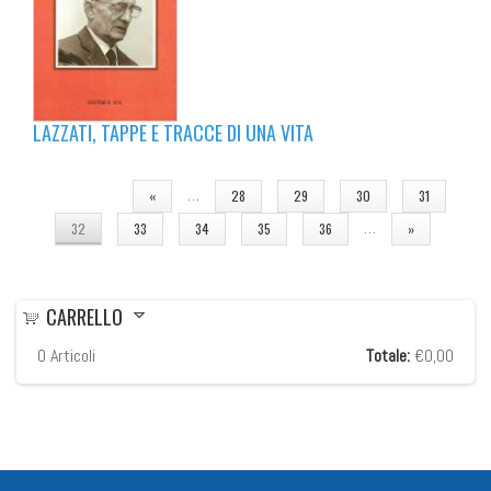
LAZZATI, TAPPE E TRACCE DI UNA VITA
PAGINE
…
«
28
29
30
31
…
32
33
34
35
36
»
CARRELLO
0
Articoli
Totale:
€0,00