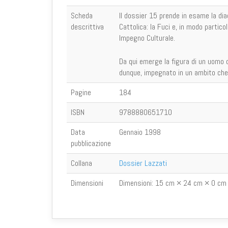
Scheda
Il dossier 15 prende in esame la diac
descrittiva
Cattolica: la Fuci e, in modo partic
Impegno Culturale.
Da qui emerge la figura di un uomo di
dunque, impegnato in un ambito che 
Pagine
184
ISBN
9788880651710
Data
Gennaio 1998
pubblicazione
Collana
Dossier Lazzati
Dimensioni
Dimensioni:
15 cm × 24 cm × 0 cm