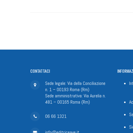
CONTATTACI
INFORMAZ
Sede legale: Via della Conciliazione
In
n. 1 – 00193 Roma (Rm)
Sede amministrativa: Via Aurelia n.
481 – 00165 Roma (Rm)
Ac
Se
06 66 1321
Si
info@editriceave.it