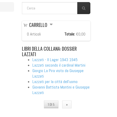
FORM DI RICERCA
Cerca
CARRELLO
0
Articoli
Totale:
€0,00
LIBRI
DELLA COLLANA: DOSSIER
LAZZATI
Lazzati - Il Lager 1943 1945
Lazzati secondo il cardinal Martini
Giorgio La Pira visto da Giuseppe
Lazzati
Lazzati per la città dell'uomo
Giovanni Battista Montini e Giuseppe
Lazzati
1 DI 5
»