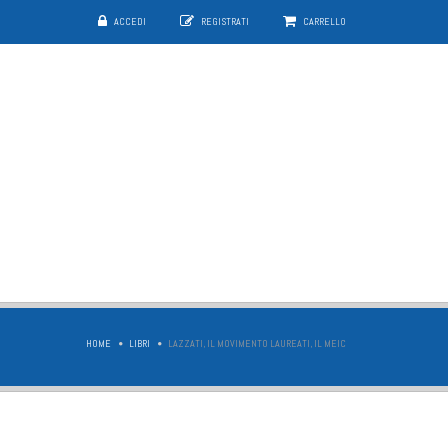
ACCEDI
REGISTRATI
CARRELLO
HOME
LIBRI
LAZZATI, IL MOVIMENTO LAUREATI, IL MEIC