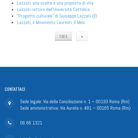
Lazzati: una scelta e una proposta di vita
Lazzati rettore dell'Università Cattolica
"Progetto culturale" di Giuseppe Lazzati (Il)
Lazzati, il Movimento Laureati, il Meic
1 DI 5
»
CONTATTACI
Sede legale: Via della Conciliazione n. 1 – 00193 Roma (Rm)
Sede amministrativa: Via Aurelia n. 481 – 00165 Roma (Rm)
06 66 1321