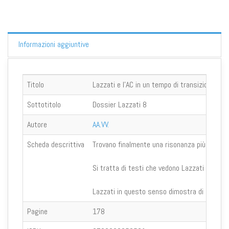
Informazioni aggiuntive
Titolo
Lazzati e l'AC in un tempo di transizione
Sottotitolo
Dossier Lazzati 8
Autore
AA.VV.
Scheda descrittiva
Trovano finalmente una risonanza più ampia c
Si tratta di testi che vedono Lazzati impegn
Lazzati in questo senso dimostra di poter es
Pagine
178