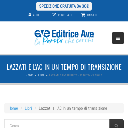
SPEDIZIONE GRATUITA DA 30€
ACCEDI
REGISTRATI
CARRELLO
LAZZATI E L'AC IN UN TEMPO DI TRANSIZIONE
HOME
LIBRI
LAZZATI E L'AC IN UN TEMPO DI TRANSIZIONE
Home
Libri
Lazzati e l'AC in un tempo di transizione
FORM DI RICERCA
Cerca