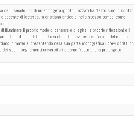
 del II secolo d.C. di un apologeta ignoto. Lazzati ha "fatto suo" lo scritto
o e docente di letteratura cristiana antica e, nello stesso tempo, come
 uomo.
 illuminare il proprio modo di pensare e di agire, le proprie riflessioni e il
ortamenti quotidiani di fedele laico che intendeva essere "anima del mondo".
atiano in materia, presentando nella sua parte monografica i brevi scritti che
 dei suoi insegnamenti universitari e come frutto di una prolungata