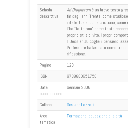
Scheda
Ad Diognetum
è un breve testo greco
descrittiva
fin dagli anni Trenta, come studios
intellettuale, come cristiano, come
L'ha "fatto suo" come testo capace di
proprio stile di vita, i propri comp
Il Dossier 16 coglie il pensiero lazz
Professore ha lasciato come traccia
riflessione.
Pagine
120
ISBN
9788880651758
Data
Gennaio 2006
pubblicazione
Collana
Dossier Lazzati
Area
Formazione, educazione e laicità
tematica