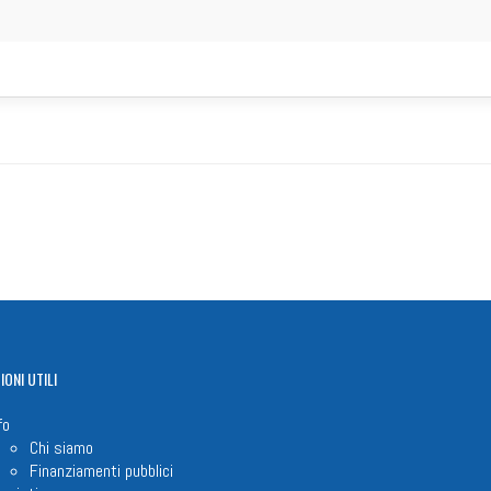
IONI
UTILI
fo
Chi siamo
Finanziamenti pubblici