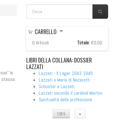
FORM DI RICERCA
Cerca
CARRELLO
0
Articoli
Totale:
€0,00
LIBRI
DELLA COLLANA: DOSSIER
LAZZATI
 suo" lo
Lazzati - Il Lager 1943 1945
lo stesso
Lazzati e Maria di Nazareth
Schuster e Lazzati
Lazzati secondo il cardinal Martini
Spiritualità della professione
1 DI 5
»