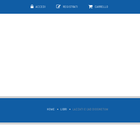
ACCEDI
REGISTRATI
CARRELLO
HOME
LIBRI
LAZZATI E L'AD DIOGNETUM