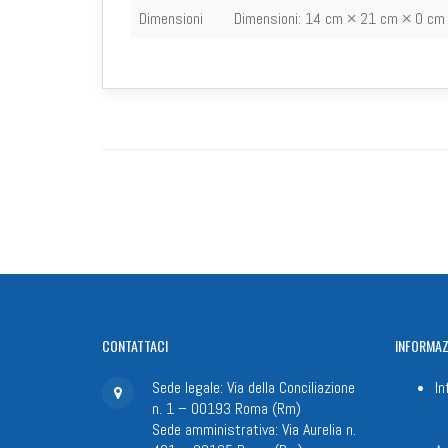
Dimensioni
Dimensioni:
14 cm × 21 cm × 0 cm
CONTATTACI
INFORMAZ
Sede legale: Via della Conciliazione
In
n. 1 – 00193 Roma (Rm)
Sede amministrativa: Via Aurelia n.