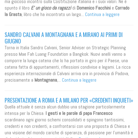
ma giocoso incontro sulla Costituzione italiana e i suoi valori. Ne è
spunto il libro
E' un gioco da ragazzi
di
Domenico Facchini
e
Corrado
la Grasta
, libro che ha incontrato un largo...
Continua a leggere
SANDRO CALVANI A MONTAGNANA E A MIRANO AI PRIMI DI
GIUGNO
Torna in Italia Sandro Calvani, Senior Adviser on Strategic Planning
presso Mae Fah Luang Foundation a Bangkok. Nuovi anelli vanno a
comporre la lunga catena che lo ha portato in giro per il Paese, una
catena fatta di appuntamenti, riflessioni condivise e legami. La ricca
esperienza internazionale di Calvani arriva ora in provincia di Padova,
precisamente a
Montagnana
,...
Continua a leggere
PRESENTAZIONE A ROMA E A MILANO PER «CREDENTI INQUIETI»
Quella attuale è senza alcun dubbio una stagione particolarmente
intensa per la Chiesa.
I gesti e le parole di papa Francesco
scardinano ogni giorno schemi consolidati e spingono tantissimi,
credenti e non credenti, a confrontarsi con una proposta di Chiesa e
una visione del mondo cariche di speranza, di passione per l’umanità e