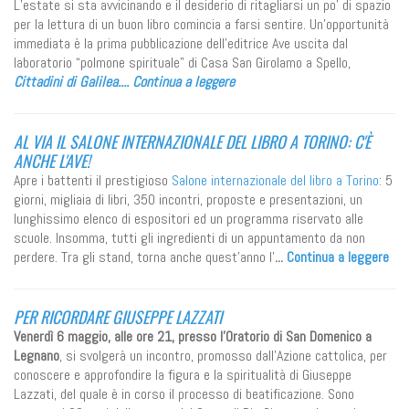
L’estate si sta avvicinando e il desiderio di ritagliarsi un po’ di spazio
per la lettura di un buon libro comincia a farsi sentire. Un’opportunità
immediata è la prima pubblicazione dell’editrice Ave uscita dal
laboratorio “polmone spirituale” di Casa San Girolamo a Spello,
Cittadini di Galilea....
Continua a leggere
AL VIA IL SALONE INTERNAZIONALE DEL LIBRO A TORINO: C'È
ANCHE L'AVE!
Apre i battenti il prestigioso
Salone internazionale del libro a Torino
: 5
giorni, migliaia di libri, 350 incontri, proposte e presentazioni, un
lunghissimo elenco di espositori ed un programma riservato alle
scuole. Insomma, tutti gli ingredienti di un appuntamento da non
perdere. Tra gli stand, torna anche quest'anno l'
...
Continua a leggere
PER RICORDARE GIUSEPPE LAZZATI
Venerdì 6 maggio, alle ore 21, presso l’Oratorio di San Domenico a
Legnano
, si svolgerà un incontro, promosso dall’Azione cattolica, per
conoscere e approfondire la figura e la spiritualità di Giuseppe
Lazzati, del quale è in corso il processo di beatificazione. Sono