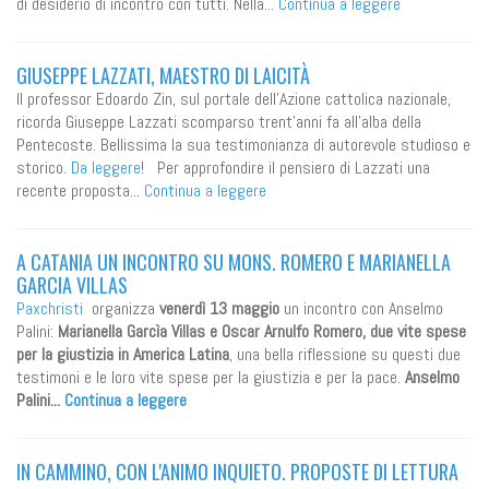
di desiderio di incontro con tutti. Nella...
Continua a leggere
GIUSEPPE LAZZATI, MAESTRO DI LAICITÀ
Il professor Edoardo Zin, sul portale dell'Azione cattolica nazionale,
ricorda Giuseppe Lazzati scomparso trent'anni fa all'alba della
Pentecoste. Bellissima la sua testimonianza di autorevole studioso e
storico.
Da leggere
! Per approfondire il pensiero di Lazzati una
recente proposta...
Continua a leggere
A CATANIA UN INCONTRO SU MONS. ROMERO E MARIANELLA
GARCIA VILLAS
Paxchristi
organizza
venerdì 13 maggio
un incontro con Anselmo
Palini:
Marianella Garcìa Villas e Oscar Arnulfo Romero, due vite spese
per la giustizia in America Latina
, una bella riflessione su questi due
testimoni e le loro vite spese per la giustizia e per la pace.
Anselmo
Palini...
Continua a leggere
IN CAMMINO, CON L'ANIMO INQUIETO. PROPOSTE DI LETTURA