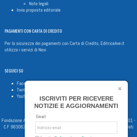
Note legali
Invia proposta editoriale
PAGAMENTI
CON CARTA DI CREDITO
Per la sicurezza dei pagamenti con Carta di Credito, EditriceAve.it
utilizza i servizi di
Nexi
SEGUICI
SU
Facebook
Twitter
Youtube
ISCRIVITI PER RICEVERE
NOTIZIE E AGGIORNAMENTI
Email
Fondazione Apostolicam Actuositatem ETS © 2023 - P.I. 05398481001 -
C.F 96306220581 - REA 888781 del 23/02/98 - Tutti i diritti riservati