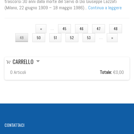
trascorsi 30 anni dalla morte del Servo di Dio Giuseppe Lazzati
(Milano, 22 giugno 1909 – 18 maggio 1986)...
Continua a leggere
PAGINE
…
«
45
46
47
48
…
49
50
51
52
53
»
CARRELLO
0
Articoli
Totale:
€0,00
CONTATTACI