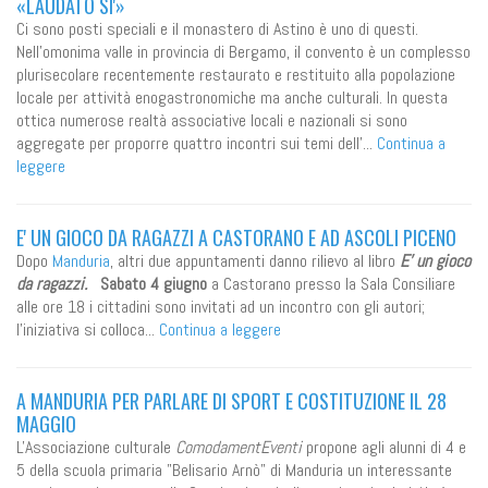
«LAUDATO SI'»
Ci sono posti speciali e il monastero di Astino è uno di questi.
Nell'omonima valle in provincia di Bergamo, il convento è un complesso
plurisecolare recentemente restaurato e restituito alla popolazione
locale per attività enogastronomiche ma anche culturali. In questa
ottica numerose realtà associative locali e nazionali si sono
aggregate per proporre quattro incontri sui temi dell'...
Continua a
leggere
E' UN GIOCO DA RAGAZZI A CASTORANO E AD ASCOLI PICENO
Dopo
Manduria
, altri due appuntamenti danno rilievo al libro
E' un gioco
da ragazzi.
Sabato 4 giugno
a Castorano presso la Sala Consiliare
alle ore 18 i cittadini sono invitati ad un incontro con gli autori;
l'iniziativa si colloca...
Continua a leggere
A MANDURIA PER PARLARE DI SPORT E COSTITUZIONE IL 28
MAGGIO
L'Associazione culturale
ComodamentEventi
propone agli alunni di 4 e
5 della scuola primaria "Belisario Arnò" di Manduria un interessante