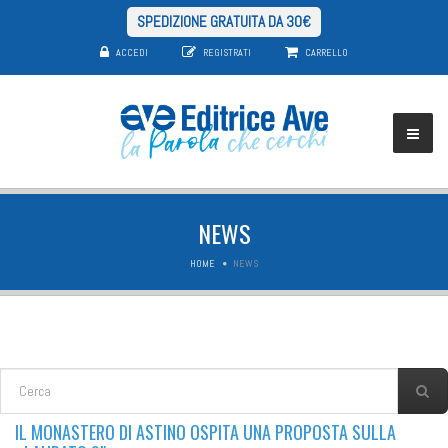
SPEDIZIONE GRATUITA DA 30€
ACCEDI
REGISTRATI
CARRELLO
NEWS
HOME
NEWS
FORM DI RICERCA
Cerca
IL MONASTERO DI ASTINO OSPITA UNA PROPOSTA SULLA