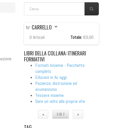
FORM DI RICERCA
Cerca
CARRELLO
0
Articoli
Totale:
€0,00
LIBRI
DELLA COLLANA: ITINERARI
FORMATIVI
mazione
Formati Insieme - Pacchetto
completo
Educare in Ac oggi
Pazienza, distrazione ed
ecumenismo
Tessere insieme
Dare un volto alla propria vita
«
3 DI 7
»
TAG