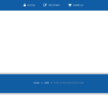
ACCEDI
REGISTRATI
CARRELLO
HOME
LIBRI
WORK IN PROGRESS 2025-2026