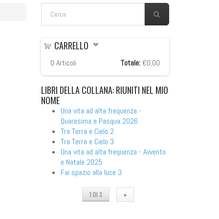
FORM DI RICERCA
Cerca
CARRELLO
0
Articoli
Totale:
€0,00
LIBRI
DELLA COLLANA: RIUNITI NEL MIO
NOME
Una vita ad alta frequenza -
Quaresima e Pasqua 2026
Tra Terra e Cielo 2
Tra Terra e Cielo 3
Una vita ad alta frequenza - Avvento
e Natale 2025
Fai spazio alla luce 3
1 DI 3
»