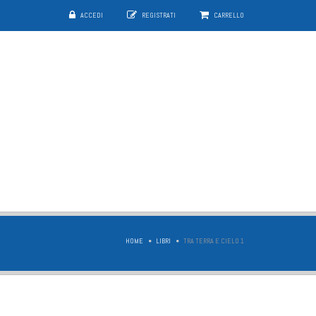
ACCEDI
REGISTRATI
CARRELLO
HOME
LIBRI
TRA TERRA E CIELO 1